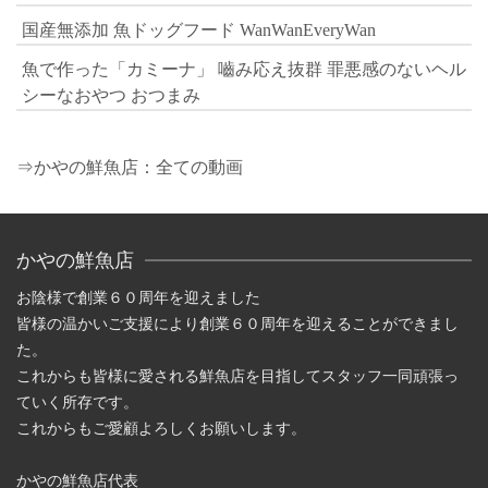
国産無添加 魚ドッグフード WanWanEveryWan
魚で作った「カミーナ」 嚙み応え抜群 罪悪感のないヘル
シーなおやつ おつまみ
⇒かやの鮮魚店：全ての動画
かやの鮮魚店
お陰様で創業６０周年を迎えました
皆様の温かいご支援により創業６０周年を迎えることができまし
た。
これからも皆様に愛される鮮魚店を目指してスタッフ一同頑張っ
ていく所存です。
これからもご愛顧よろしくお願いします。
かやの鮮魚店代表