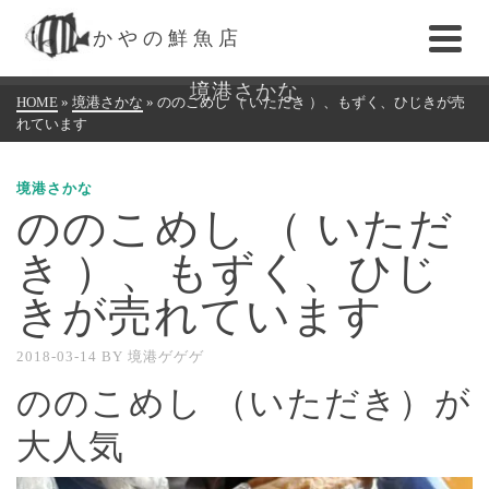
かやの鮮魚店
境港さかな
HOME
»
境港さかな
»
ののこめし （ いただき ）、もずく、ひじきが売
れています
境港さかな
ののこめし （ いただ
き ）、もずく、ひじ
きが売れています
2018-03-14
BY
境港ゲゲゲ
ののこめし （いただき）が
大人気