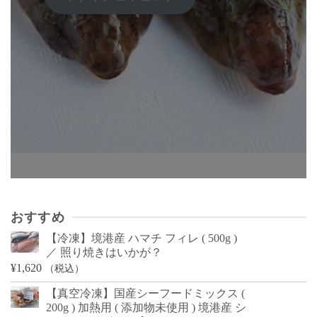
おすすめ
【冷凍】境港産 ハマチ フィレ ( 500g )
／ 照り焼きはいかが？
¥
1,620
（税込）
【真空冷凍】国産シーフードミックス (
200g ) 加熱用 ( 添加物未使用 ) 境港産 シ