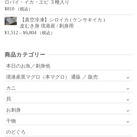
ロバイ・イカ・エビ ３種入り
¥
810
（税込）
【真空冷凍】シロイカ ( ケンサキイカ )
皮むき身 境港産 / 刺身用
価
¥
1,512
–
¥
6,804
（税込）
格
帯:
商品カテゴリー
¥1,512
–
本日のお魚／刺身他
¥6,804
境港産黒マグロ（本マグロ） 通販 ／ 販売
カニ
貝
お刺身
干物
のどぐろ