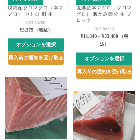
境港産クロマグロ（本マ
境港産本マグロ（クロマ
グロ） 中トロ 柵 生
グロ） 腹かみ部分 生 ブ
ロック
NOT RATED
NOT RATED
¥
3,375
（税込）
価
¥
11,340
–
¥
53,460
（税
格
オプションを選択
込）
帯:
こ
再入荷の通知を受け取る
¥11,340
オプションを選択
の
–
こ
商
再入荷の通知を受け取る
¥53,460
の
品
商
に
品
は
に
複
は
数
複
の
数
バ
の
リ
バ
エ