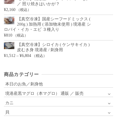
／ 照り焼きはいかが？
¥
2,160
（税込）
【真空冷凍】国産シーフードミックス (
200g ) 加熱用 ( 添加物未使用 ) 境港産 シ
ロバイ・イカ・エビ ３種入り
¥
810
（税込）
【真空冷凍】シロイカ ( ケンサキイカ )
皮むき身 境港産 / 刺身用
価
¥
1,512
–
¥
6,804
（税込）
格
帯:
商品カテゴリー
¥1,512
–
本日のお魚／刺身他
¥6,804
境港産黒マグロ（本マグロ） 通販 ／ 販売
カニ
貝