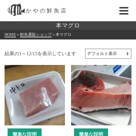
かやの鮮魚店
本マグロ
HOME
»
鮮魚通販ショップ
»
本マグロ
結果の1～12/15を表示しています
簡単な説明
簡単な説明