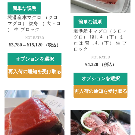
リ
ー
簡単な説明
エ
シ
境港産本マグロ （クロ
ー
ョ
簡単な説明
マグロ） 腹身 （ 大トロ
シ
ン
） 生 ブロック
境港産本マグロ（クロマ
ョ
が
グロ） 腹しも（下）ま
NOT RATED
ン
あ
たは 背しも（下） 生 ブ
価
¥
3,780
–
¥
15,120
（税込）
が
り
ロック
格
あ
ま
NOT RATED
オプションを選択
帯:
り
す。
¥
4,320
（税込）
¥3,780
こ
ま
オ
再入荷の通知を受け取る
–
の
す。
プ
オプションを選択
¥15,120
商
オ
シ
こ
品
プ
ョ
再入荷の通知を受け取る
の
に
シ
ン
商
は
ョ
は
品
複
ン
商
に
数
は
品
は
の
商
ペ
複
バ
品
ー