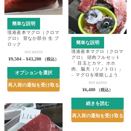
数
リ
ペ
ジ
の
エ
ー
か
バ
ー
ジ
ら
簡単な説明
リ
シ
か
選
エ
境港産本マグロ（クロマ
ョ
ら
択
グロ） 背なか部分 生 ブ
ー
ン
選
で
簡単な説明
ロック
シ
が
択
き
境港産本マグロ（クロマ
ョ
NOT RATED
あ
で
ま
グロ） 頭肉フルセット
価
¥
9,504
–
¥
43,200
（税込）
ン
り
き
す
「 目玉とカマ、ホホ
格
が
ま
ま
肉、脳天（ツノトロ）」
オプションを選択
帯:
あ
– マグロを堪能しよう
す。
す
¥9,504
り
こ
オ
NOT RATED
再入荷の通知を受け取る
–
ま
の
プ
¥
6,480
（税込）
¥43,200
す。
商
シ
オ
品
続きを読む
ョ
プ
に
ン
シ
再入荷の通知を受け取る
は
は
ョ
複
商
ン
数