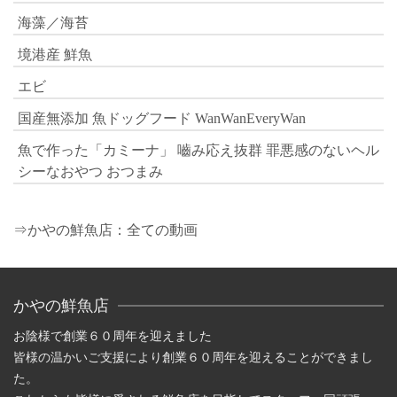
海藻／海苔
境港産 鮮魚
エビ
国産無添加 魚ドッグフード WanWanEveryWan
魚で作った「カミーナ」 嚙み応え抜群 罪悪感のないヘル
シーなおやつ おつまみ
⇒かやの鮮魚店：全ての動画
かやの鮮魚店
お陰様で創業６０周年を迎えました
皆様の温かいご支援により創業６０周年を迎えることができまし
た。