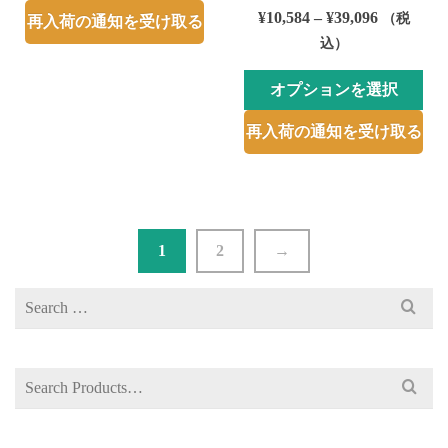
あ
¥3,402
ま
こ
価
¥
10,584
–
¥
39,096
（税
再入荷の通知を受け取る
り
–
す
の
格
込）
ま
¥9,072
商
帯:
す。
品
¥10,584
オプションを選択
オ
に
–
こ
プ
は
再入荷の通知を受け取る
¥39,096
の
シ
複
商
ョ
数
品
ン
の
に
は
バ
は
商
リ
1
2
→
複
品
エ
数
ペ
Search
ー
の
ー
for:
シ
バ
ジ
ョ
リ
か
ン
Search
エ
ら
が
for:
ー
選
あ
シ
択
り