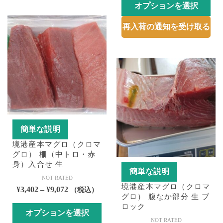
オプションを選択
帯:
ョ
す。
¥7,290
ン
こ
オ
再入荷の通知を受け取る
–
は
の
プ
¥14,580
商
商
シ
品
品
ョ
ペ
に
ン
ー
は
は
ジ
複
商
か
数
品
ら
の
ペ
選
バ
簡単な説明
ー
択
リ
ジ
境港産本マグロ（クロマ
で
エ
か
グロ） 柵（中トロ・赤
き
身）入合せ 生
ー
ら
簡単な説明
ま
シ
選
NOT RATED
す
境港産本マグロ（クロマ
ョ
価
¥
3,402
–
¥
9,072
択
（税込）
グロ） 腹なか部分 生 ブ
ン
格
で
ロック
が
オプションを選択
帯:
き
NOT RATED