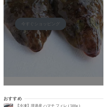
き
ら
ま
選
す
択
で
今すぐショッピング
き
ま
す
おすすめ
【冷凍】境港産 ハマチ フィレ ( 500g )