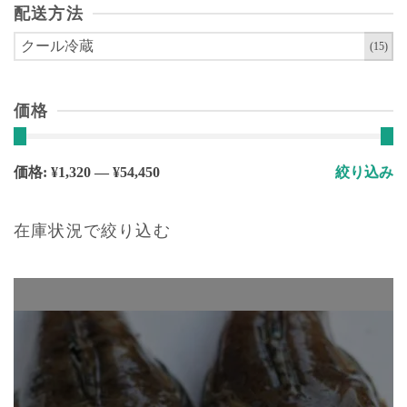
ョ
で
配送方法
ま
ン
き
す。
クール冷蔵
(15)
が
ま
オ
あ
す
プ
り
シ
価格
ま
ョ
す。
ン
オ
は
最
最
価格:
¥1,320
—
¥54,450
絞り込み
プ
商
低
高
シ
品
価
価
ョ
在庫状況で絞り込む
ペ
格
格
ン
ー
は
ジ
商
か
品
ら
ペ
選
ー
択
ジ
で
か