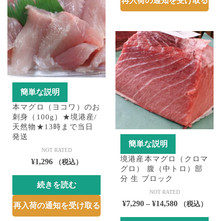
再入荷の通知を受け取る
は
–
は
の
複
¥14,580
商
商
数
品
品
の
ペ
に
バ
ー
は
リ
ジ
複
エ
か
数
ー
ら
の
簡単な説明
シ
選
バ
本マグロ（ヨコワ）のお
ョ
択
リ
刺身（100g）★境港産/
ン
で
エ
天然物★13時まで当日
が
き
発送
ー
簡単な説明
あ
ま
シ
NOT RATED
り
す
境港産本マグロ（クロマ
ョ
¥
1,296
（税込）
ま
グロ） 腹（中トロ）部
ン
分 生 ブロック
す。
が
続きを読む
オ
NOT RATED
あ
価
プ
¥
7,290
–
¥
14,580
（税込）
再入荷の通知を受け取る
り
格
シ
ま