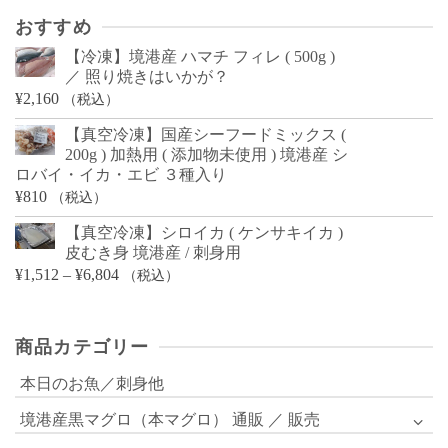
おすすめ
【冷凍】境港産 ハマチ フィレ ( 500g )
／ 照り焼きはいかが？
¥
2,160
（税込）
【真空冷凍】国産シーフードミックス (
200g ) 加熱用 ( 添加物未使用 ) 境港産 シ
ロバイ・イカ・エビ ３種入り
¥
810
（税込）
【真空冷凍】シロイカ ( ケンサキイカ )
皮むき身 境港産 / 刺身用
価
¥
1,512
–
¥
6,804
（税込）
格
帯:
商品カテゴリー
¥1,512
–
本日のお魚／刺身他
¥6,804
境港産黒マグロ（本マグロ） 通販 ／ 販売