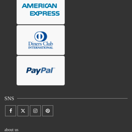
SNS
about us