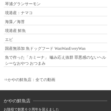
琴浦グランサーモン
境港産：ナマコ
海藻／海苔
境港産 鮮魚
エビ
国産無添加 魚ドッグフード WanWanEveryWan
魚で作った「カミーナ」 嚙み応え抜群 罪悪感のないヘル
シーなおやつ おつまみ
⇒かやの鮮魚店：全ての動画
かやの鮮魚店
お陰様で創業６０周年を迎えました