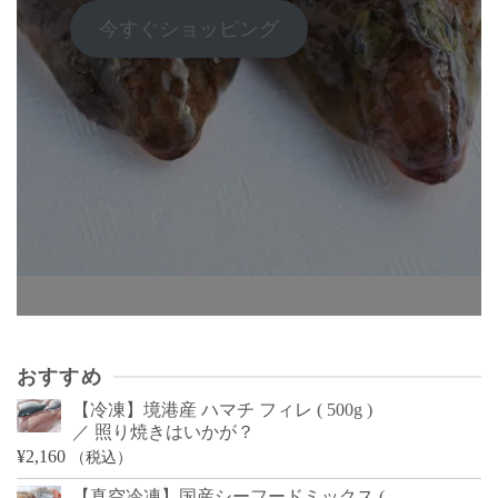
今すぐショッピング
おすすめ
【冷凍】境港産 ハマチ フィレ ( 500g )
／ 照り焼きはいかが？
¥
2,160
（税込）
【真空冷凍】国産シーフードミックス (