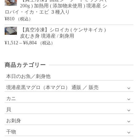
200g ) 加熱用 ( 添加物未使用 ) 境港産 シ
ロバイ・イカ・エビ ３種入り
¥
810
（税込）
【真空冷凍】シロイカ ( ケンサキイカ )
皮むき身 境港産 / 刺身用
価
¥
1,512
–
¥
6,804
（税込）
格
帯:
商品カテゴリー
¥1,512
–
本日のお魚／刺身他
¥6,804
境港産黒マグロ（本マグロ） 通販 ／ 販売
カニ
貝
お刺身
干物