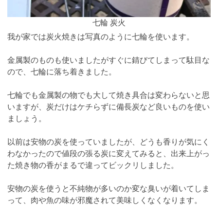
七輪 炭火
我が家では炭火焼きは写真のように七輪を使います。
金属製のものも使いましたがすぐに錆びてしまって駄目な
ので、七輪に落ち着きました。
七輪でも金属製の物でも大して焼き具合は変わらないと思
いますが、炭だけはケチらずに備長炭など良いものを使い
ましょう。
以前は安物の炭を使っていましたが、どうも香りが気にく
わなかったので値段の張る炭に変えてみると、出来上がっ
た焼き物の香がまるで違ってビックリしました。
安物の炭を使うと不純物が多いのか変な臭いが着いてしま
って、肉や魚の味が邪魔されて美味しくなくなります。