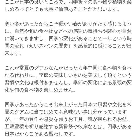
ここが日本の良いところで、四季折々の食べ物や植物を楽
しめるってとても大事で価値あることだと思います。
寒い冬があったからこそ暖かい春がありがたく感じるよう
に、自然や旬の食べ物などへの感謝の気持ちや関心が自然
に湧いてきますし、四季の変化があることで一年という時
間の流れ（短いスパンの歴史）を感覚的に感じることが出
来ます。
これが常夏のグアムなんかだったら年中同じ食べ物を食べ
れる代わりに、季節の美味しいものを美味しく頂くという
習慣や文化は根付きませんし、季節の変化による景観の変
化や旬の食べ物を楽しめません。
四季があったからこそ出来上がった日本の風習や文化を常
夏のグアムに当てはめても意味ない事は分かっています
が、一年の豊作や息災を願うお正月、魂が戻られるお盆、
五穀豊穣を祈り感謝する新嘗祭や彼岸などは、四季がある
日本だからこそある習わしです。