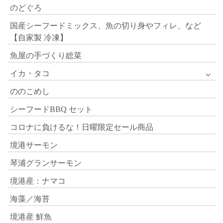
のどぐろ
国産シーフードミックス、魚の切り身やフィレ、など
【自家製 冷凍】
魚屋の手づくり総菜
イカ・タコ
ののこめし
シーフードBBQ セット
コロナに負けるな！日曜限定セール商品
境港サーモン
琴浦グランサーモン
境港産：ナマコ
海藻／海苔
境港産 鮮魚