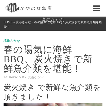
かやの鮮魚店
境港さかな
HOME
»
境港さかな
»
春の陽気に海鮮BBQ、炭火焼きで新鮮魚介類を堪
能！
境港さかな
春の陽気に海鮮
BBQ、炭火焼きで新
鮮魚介類を堪能！
2018-03-15
BY
境港ゲゲゲ
炭火焼き で新鮮な魚介類を
頂きました！