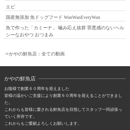
エビ
国産無添加 魚ドッグフード WanWanEveryWan
魚で作った「カミーナ」 嚙み応え抜群 罪悪感のないヘル
シーなおやつ おつまみ
⇒かやの鮮魚店：全ての動画
かやの鮮魚店
お陰様で創業６０周年を迎えました
皆様の温かいご支援により創業６０周年を迎えることができまし
た。
これからも皆様に愛される鮮魚店を目指してスタッフ一同頑張っ
ていく所存です。
これからもご愛顧よろしくお願いします。