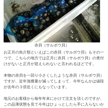
赤貝（サルボウ貝）
お正月の魚介類といえばこの赤貝（サルボウ貝）もその一
つで、こちらの地方では正月に赤貝（サルボウ貝）の煮付
けがないと正月が迎えられないと言われるほどです。
本物の赤貝を一回り小さくしたような赤貝（サルボウ貝）
ですが、近年漁獲量が減ってしまって、今年なんかは値段
が去年の３倍近くにもなっています。
地元のお客様から毎年年末にかけて注文を頂くのですが、
この品薄状態を見て今年はひょっとしたら手に入らないか