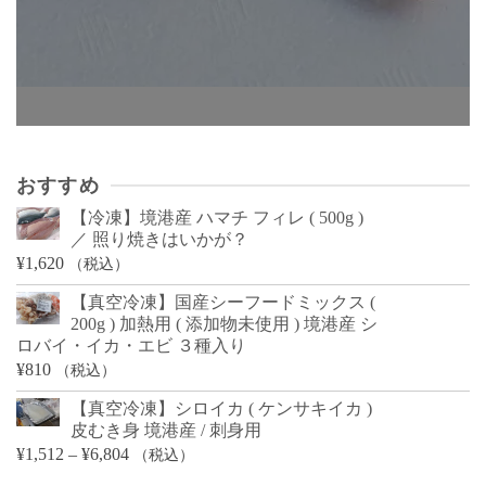
おすすめ
【冷凍】境港産 ハマチ フィレ ( 500g )
／ 照り焼きはいかが？
¥
1,620
（税込）
【真空冷凍】国産シーフードミックス (
200g ) 加熱用 ( 添加物未使用 ) 境港産 シ
ロバイ・イカ・エビ ３種入り
¥
810
（税込）
【真空冷凍】シロイカ ( ケンサキイカ )
皮むき身 境港産 / 刺身用
価
¥
1,512
–
¥
6,804
（税込）
格