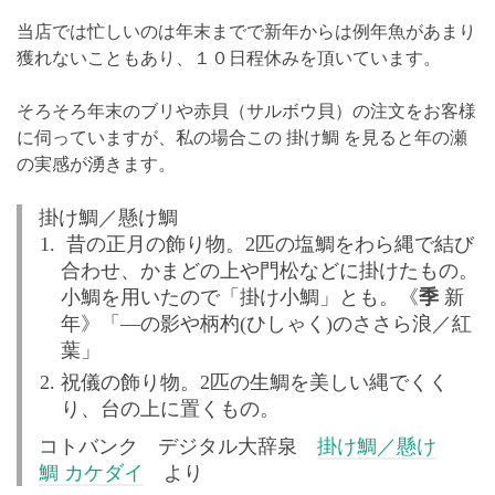
当店では忙しいのは年末までで新年からは例年魚があまり
獲れないこともあり、１０日程休みを頂いています。
そろそろ年末のブリや赤貝（サルボウ貝）の注文をお客様
に伺っていますが、私の場合この 掛け鯛 を見ると年の瀬
の実感が湧きます。
掛け鯛／懸け鯛
昔の正月の飾り物。2匹の塩鯛をわら縄で結び
合わせ、かまどの上や門松などに掛けたもの。
小鯛を用いたので「掛け小鯛」とも。
《
季
新
年》
「―の影や柄杓(ひしゃく)のささら浪／紅
葉」
祝儀の飾り物。2匹の生鯛を美しい縄でくく
り、台の上に置くもの。
コトバンク デジタル大辞泉
掛け鯛／懸け
鯛 カケダイ
より