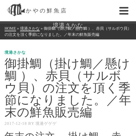
かやの鮮魚店
境港さかな
HOME
»
境港さかな
»
御掛鯛（掛け鯛／懸け鯛 ）、赤貝（サルボウ貝）
の注文を頂く季節になりました。／年末の鮮魚販売編
境港さかな
御掛鯛（掛け鯛／懸け
鯛 ）、赤貝（サルボ
ウ貝）の注文を頂く季
節になりました。／年
末の鮮魚販売編
2017-12-18
BY
境港ゲゲゲ