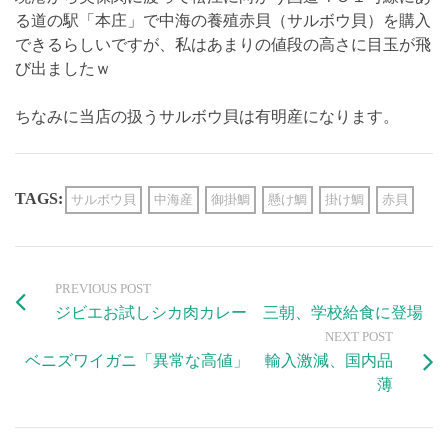
る道の駅「本庄」で中海の養殖赤貝（サルボウ貝）を購入
できるらしいですが、私はあまりの値段の高さに目玉が飛
び出ましたｗ
ちなみに当店の扱うサルボウ貝は有明産になります。
TAGS:
サルボウ貝
中海産
御掛鯛
懸け鯛
掛け鯛
赤貝
PREVIOUS POST
ジビエお試しシカ肉カレー 三朝、学校給食に登場
NEXT POST
ベニズワイガニ「異常な高値」 輸入激減、国内品
薄