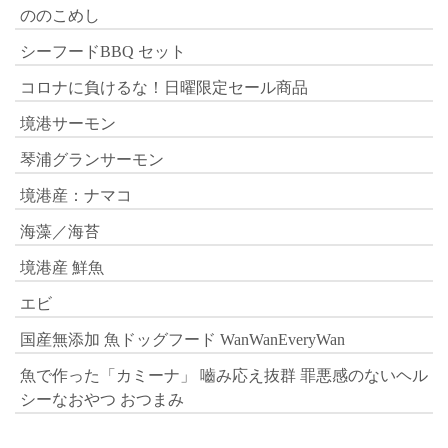
ののこめし
シーフードBBQ セット
コロナに負けるな！日曜限定セール商品
境港サーモン
琴浦グランサーモン
境港産：ナマコ
海藻／海苔
境港産 鮮魚
エビ
国産無添加 魚ドッグフード WanWanEveryWan
魚で作った「カミーナ」 嚙み応え抜群 罪悪感のないヘル
シーなおやつ おつまみ