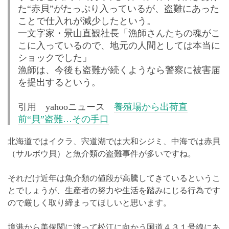
た“赤貝”がたっぷり入っているが、盗難にあった
ことで仕入れが減少したという。
一文字家・景山直観社長「漁師さんたちの魂がこ
こに入っているので、地元の人間としては本当に
ショックでした」
漁師は、今後も盗難が続くようなら警察に被害届
を提出するという。
引用 yahooニュース
養殖場から出荷直
前“貝”盗難…その手口
北海道ではイクラ、宍道湖では大和シジミ、中海では赤貝
（サルボウ貝）と魚介類の盗難事件が多いですね。
それだけ近年は魚介類の値段が高騰してきているというこ
とでしょうが、生産者の努力や生活を踏みにじる行為です
ので厳しく取り締まってほしいと思います。
境港から美保関に渡って松江に向かう国道４３１号線にあ