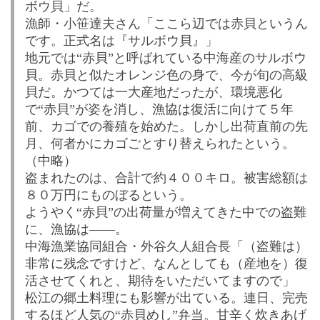
ボウ貝」だ。
漁師・小笹達夫さん「ここら辺では赤貝というん
です。正式名は『サルボウ貝』」
地元では“赤貝”と呼ばれている中海産のサルボウ
貝。赤貝と似たオレンジ色の身で、今が旬の高級
貝だ。かつては一大産地だったが、環境悪化
で“赤貝”が姿を消し、漁協は復活に向けて５年
前、カゴでの養殖を始めた。しかし出荷直前の先
月、何者かにカゴごとすり替えられたという。
（中略）
盗まれたのは、合計で約４００キロ。被害総額は
８０万円にものぼるという。
ようやく“赤貝”の出荷量が増えてきた中での盗難
に、漁協は――。
中海漁業協同組合・外谷久人組合長「（盗難は）
非常に残念ですけど、なんとしても（産地を）復
活させてくれと、期待をいただいてますので」
松江の郷土料理にも影響が出ている。連日、完売
するほど人気の“赤貝めし”弁当。甘辛く炊きあげ