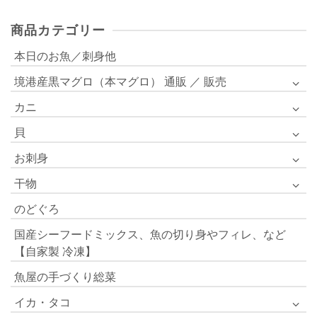
帯:
商品カテゴリー
¥1,512
–
本日のお魚／刺身他
¥6,804
境港産黒マグロ（本マグロ） 通販 ／ 販売
カニ
貝
お刺身
干物
のどぐろ
国産シーフードミックス、魚の切り身やフィレ、など
【自家製 冷凍】
魚屋の手づくり総菜
イカ・タコ