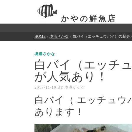
かやの鮮魚店
HOME
»
境港さかな
»
白バイ（エッチュウバイ）の刺身
境港さかな
白バイ（エッチ
が人気あり！
2017-11-10
BY
境港ゲゲゲ
白バイ（ エッチュウ
あります！