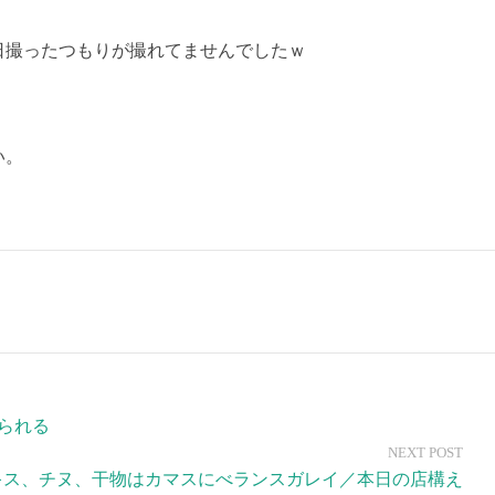
日撮ったつもりが撮れてませんでしたｗ
い。
られる
NEXT POST
キス、チヌ、干物はカマスにべランスガレイ／本日の店構え