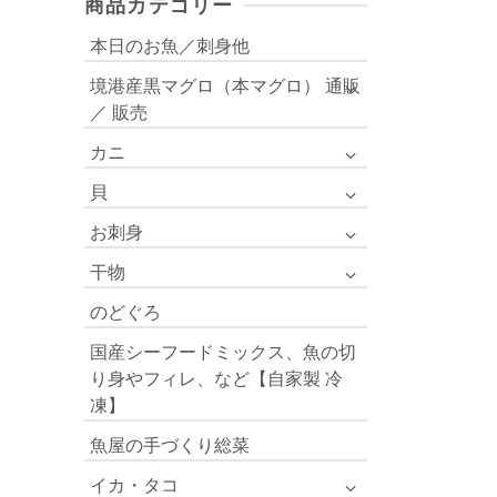
商品カテゴリー
¥1,512
–
本日のお魚／刺身他
¥6,804
境港産黒マグロ（本マグロ） 通販
／ 販売
カニ
貝
お刺身
干物
のどぐろ
国産シーフードミックス、魚の切
り身やフィレ、など【自家製 冷
凍】
魚屋の手づくり総菜
イカ・タコ