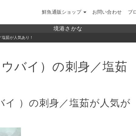
鮮魚通販ショップ
お問い合わせ
ブ
境港さかな
／塩茹が人気あり！
ュウバイ）の刺身／塩茹
バイ ）の刺身／塩茹が人気が