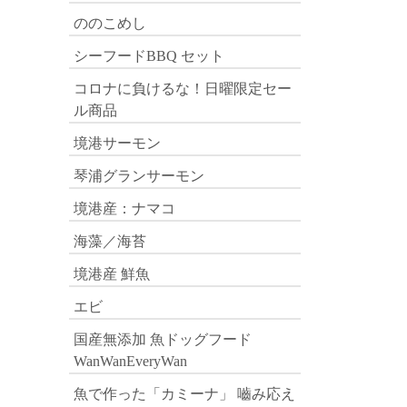
ののこめし
シーフードBBQ セット
コロナに負けるな！日曜限定セー
ル商品
境港サーモン
琴浦グランサーモン
境港産：ナマコ
海藻／海苔
境港産 鮮魚
エビ
国産無添加 魚ドッグフード
WanWanEveryWan
魚で作った「カミーナ」 嚙み応え