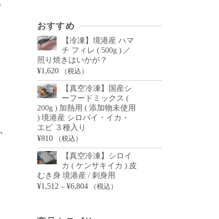
う
おすすめ
【冷凍】境港産 ハマ
チ フィレ ( 500g ) ／
照り焼きはいかが？
¥
1,620
（税込）
【真空冷凍】国産シ
ーフードミックス (
200g ) 加熱用 ( 添加物未使用
) 境港産 シロバイ・イカ・
エビ ３種入り
か
¥
810
（税込）
【真空冷凍】シロイ
カ ( ケンサキイカ ) 皮
むき身 境港産 / 刺身用
価
¥
1,512
–
¥
6,804
（税込）
格
帯: