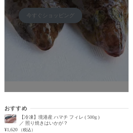
今すぐショッピング
おすすめ
【冷凍】境港産 ハマチ フィレ ( 500g )
／ 照り焼きはいかが？
¥
1,620
（税込）