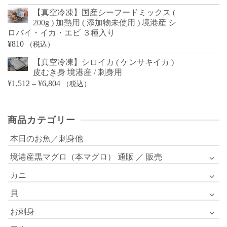
【真空冷凍】国産シーフードミックス (
200g ) 加熱用 ( 添加物未使用 ) 境港産 シ
ロバイ・イカ・エビ ３種入り
¥
810
（税込）
【真空冷凍】シロイカ ( ケンサキイカ )
皮むき身 境港産 / 刺身用
価
¥
1,512
–
¥
6,804
（税込）
格
帯:
商品カテゴリー
¥1,512
–
本日のお魚／刺身他
¥6,804
境港産黒マグロ（本マグロ） 通販 ／ 販売
カニ
貝
お刺身