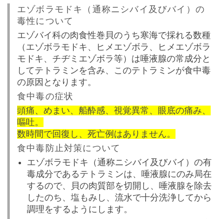
エゾボラモドキ（通称ニシバイ及びバイ）の
毒性について
エゾバイ科の肉食性巻貝のうち寒海で採れる数種
（エゾボラモドキ、ヒメエゾボラ、ヒメエゾボラ
モドキ、チヂミエゾボラ等）は唾液腺の常成分と
してテトラミンを含み、このテトラミンが食中毒
の原因となります。
食中毒の症状
頭痛、めまい、船酔感、視覚異常、眼底の痛み、
嘔吐。
数時間で回復し、死亡例はありません。
食中毒防止対策について
エゾボラモドキ（通称ニシバイ及びバイ）の有
毒成分であるテトラミンは、唾液腺にのみ局在
するので、貝の肉質部を切開し、唾液腺を除去
したのち、塩もみし、流水で十分洗浄してから
調理をするようにします。