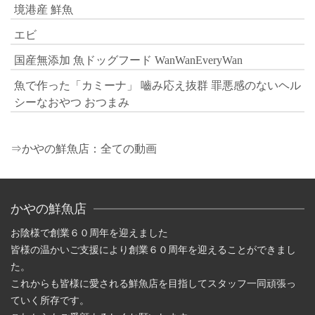
境港産 鮮魚
エビ
国産無添加 魚ドッグフード WanWanEveryWan
魚で作った「カミーナ」 嚙み応え抜群 罪悪感のないヘル
シーなおやつ おつまみ
⇒かやの鮮魚店：全ての動画
かやの鮮魚店
お陰様で創業６０周年を迎えました
皆様の温かいご支援により創業６０周年を迎えることができまし
た。
これからも皆様に愛される鮮魚店を目指してスタッフ一同頑張っ
ていく所存です。