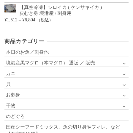
【真空冷凍】シロイカ ( ケンサキイカ )
皮むき身 境港産 / 刺身用
価
¥
1,512
–
¥
6,804
（税込）
格
帯:
商品カテゴリー
¥1,512
–
本日のお魚／刺身他
¥6,804
境港産黒マグロ（本マグロ） 通販 ／ 販売
カニ
貝
お刺身
干物
のどぐろ
国産シーフードミックス、魚の切り身やフィレ、など