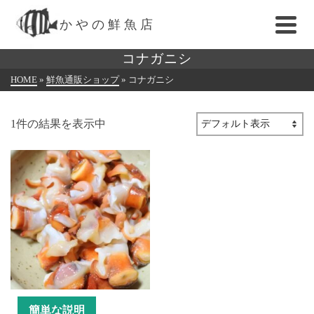
かやの鮮魚店
コナガニシ
HOME
»
鮮魚通販ショップ
»
コナガニシ
1件の結果を表示中
簡単な説明