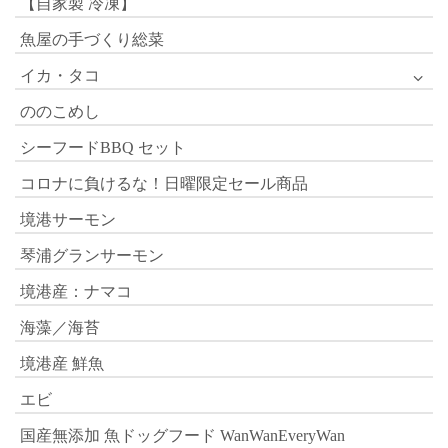
【自家製 冷凍】
魚屋の手づくり総菜
イカ・タコ
ののこめし
シーフードBBQ セット
コロナに負けるな！日曜限定セール商品
境港サーモン
琴浦グランサーモン
境港産：ナマコ
海藻／海苔
境港産 鮮魚
エビ
国産無添加 魚ドッグフード WanWanEveryWan