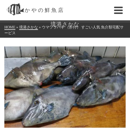
かやの鮮魚店
境港さかな
HOME
»
境港さかな
»
ウマヅラハギ （肝付） すごい人気 魚介類宅配サ
ービス