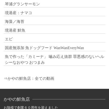
琴浦グランサーモン
境港産：ナマコ
海藻／海苔
境港産 鮮魚
エビ
国産無添加 魚ドッグフード WanWanEveryWan
魚で作った「カミーナ」 嚙み応え抜群 罪悪感のないヘル
シーなおやつ おつまみ
⇒かやの鮮魚店：全ての動画
かやの鮮魚店
お陰様で創業６０周年を迎えました