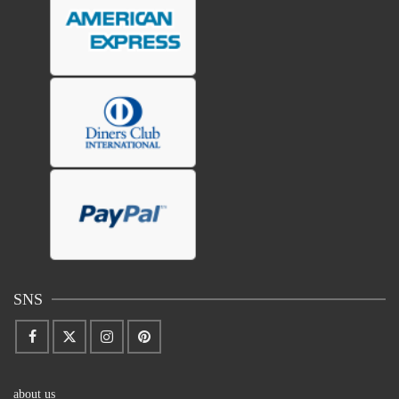
SNS
about us