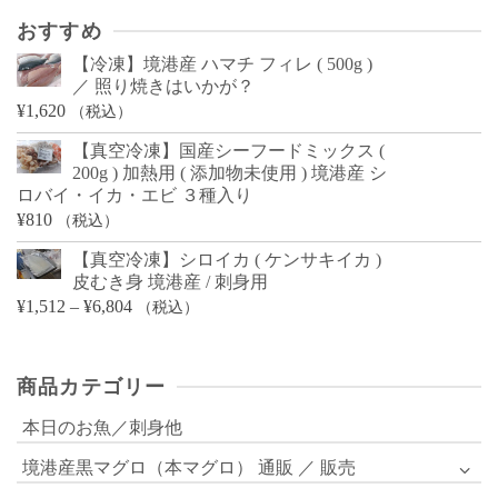
おすすめ
【冷凍】境港産 ハマチ フィレ ( 500g )
／ 照り焼きはいかが？
¥
1,620
（税込）
【真空冷凍】国産シーフードミックス (
200g ) 加熱用 ( 添加物未使用 ) 境港産 シ
ロバイ・イカ・エビ ３種入り
¥
810
（税込）
【真空冷凍】シロイカ ( ケンサキイカ )
皮むき身 境港産 / 刺身用
価
¥
1,512
–
¥
6,804
（税込）
格
帯:
商品カテゴリー
¥1,512
–
本日のお魚／刺身他
¥6,804
境港産黒マグロ（本マグロ） 通販 ／ 販売