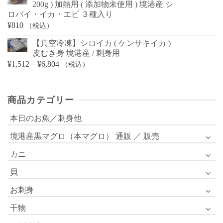
200g ) 加熱用 ( 添加物未使用 ) 境港産 シ
ロバイ・イカ・エビ ３種入り
¥
810
（税込）
【真空冷凍】シロイカ ( ケンサキイカ )
皮むき身 境港産 / 刺身用
価
¥
1,512
–
¥
6,804
（税込）
格
帯:
商品カテゴリー
¥1,512
–
本日のお魚／刺身他
¥6,804
境港産黒マグロ（本マグロ） 通販 ／ 販売
カニ
貝
お刺身
干物