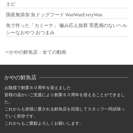
エビ
国産無添加 魚ドッグフード WanWanEveryWan
魚で作った「カミーナ」 嚙み応え抜群 罪悪感のないヘル
シーなおやつ おつまみ
⇒かやの鮮魚店：全ての動画
かやの鮮魚店
お陰様で創業６０周年を迎えました
皆様の温かいご支援により創業６０周年を迎えることができまし
た。
これからも皆様に愛される鮮魚店を目指してスタッフ一同頑張っ
ていく所存です。
これからもご愛顧よろしくお願いします。