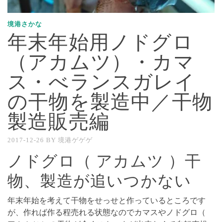
境港さかな
年末年始用ノドグロ
（アカムツ）・カマ
ス・べランスガレイ
の干物を製造中／干物
製造販売編
2017-12-26
BY
境港ゲゲゲ
ノドグロ（ アカムツ ）干
物、製造が追いつかない
年末年始を考えて干物をせっせと作っているところです
が、作れば作る程売れる状態なのでカマスやノドグロ（