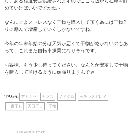
し、ある程度安定供給されますのでここら辺から在庫を貯
めていけばいいですかね～。
なんにせよストレスなく干物を購入して頂く為には干物作
りに励んで増産していくしかないですね。
今年の年末年始の分は天気が悪くて干物が乾かないのもあ
って、これまた自転車操業になりそうです。
お客様、もう少し待ってください、なんとか安定して干物
を購入して頂けるように頑張りますんでｗ
TAGS:
アカムツ
カマス
ノドグロ
べランスガレイ
一夜干し
天日干し
干物
PREVIOUS POST