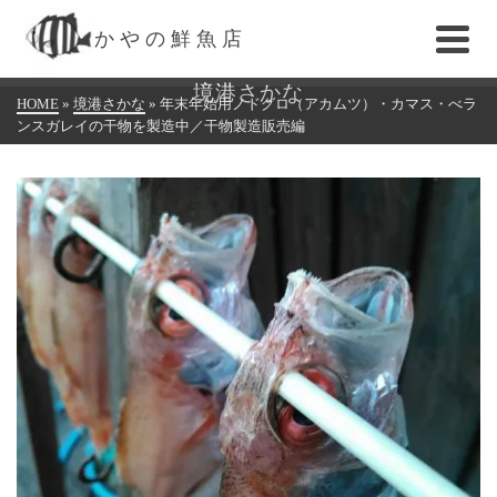
かやの鮮魚店
境港さかな
HOME
»
境港さかな
»
年末年始用ノドグロ（アカムツ）・カマス・べラ
ンスガレイの干物を製造中／干物製造販売編