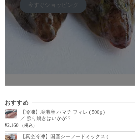
今すぐショッピング
おすすめ
【冷凍】境港産 ハマチ フィレ ( 500g )
／ 照り焼きはいかが？
¥
2,160
（税込）
【真空冷凍】国産シーフードミックス (