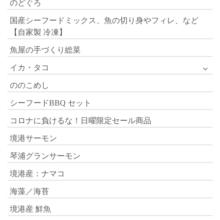
のどぐろ
国産シーフードミックス、魚の切り身やフィレ、など
【自家製 冷凍】
魚屋の手づくり総菜
イカ・タコ
ののこめし
シーフードBBQ セット
コロナに負けるな！日曜限定セール商品
境港サーモン
琴浦グランサーモン
境港産：ナマコ
海藻／海苔
境港産 鮮魚