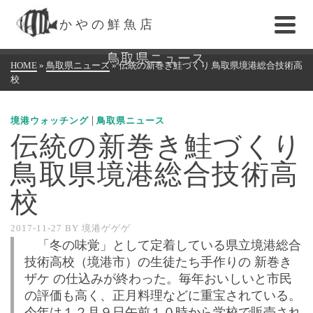
かやの鮮魚店
鳥取県ニュース
HOME
»
鳥取県ニュース
»
伝統の新巻き鮭づくり 鳥取県境港総合技術高
校
|
境港ウォッチング
鳥取県ニュース
伝統の新巻き鮭づくり
鳥取県境港総合技術高
校
2017-11-27
BY
境港ゲゲゲ
「冬の味覚」として定着している県立境港総合
技術高校（境港市）の生徒たち手作りの 新巻き
ザケ の仕込みが終わった。毎年おいしいと市民
の評価も高く、正月料理などに重宝されている。
今年は１２月９日午前１０時から学校で販売され