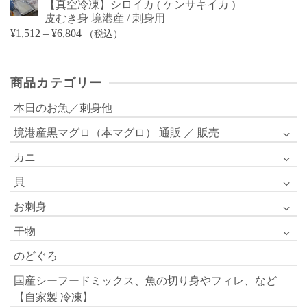
【真空冷凍】シロイカ ( ケンサキイカ )
皮むき身 境港産 / 刺身用
価
¥
1,512
–
¥
6,804
（税込）
格
帯:
商品カテゴリー
¥1,512
–
本日のお魚／刺身他
¥6,804
境港産黒マグロ（本マグロ） 通販 ／ 販売
カニ
貝
お刺身
干物
のどぐろ
国産シーフードミックス、魚の切り身やフィレ、など
【自家製 冷凍】