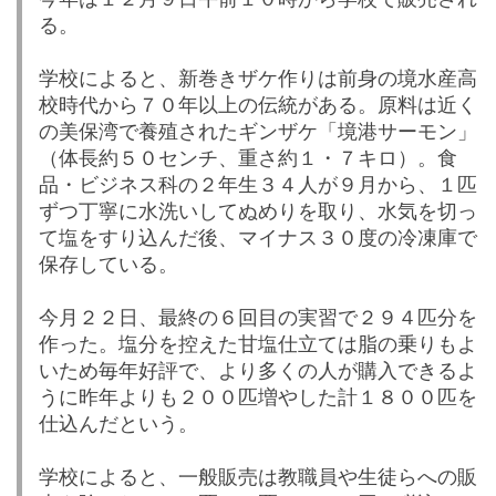
る。
学校によると、新巻きザケ作りは前身の境水産高
校時代から７０年以上の伝統がある。原料は近く
の美保湾で養殖されたギンザケ「境港サーモン」
（体長約５０センチ、重さ約１・７キロ）。食
品・ビジネス科の２年生３４人が９月から、１匹
ずつ丁寧に水洗いしてぬめりを取り、水気を切っ
て塩をすり込んだ後、マイナス３０度の冷凍庫で
保存している。
今月２２日、最終の６回目の実習で２９４匹分を
作った。塩分を控えた甘塩仕立ては脂の乗りもよ
いため毎年好評で、より多くの人が購入できるよ
うに昨年よりも２００匹増やした計１８００匹を
仕込んだという。
学校によると、一般販売は教職員や生徒らへの販