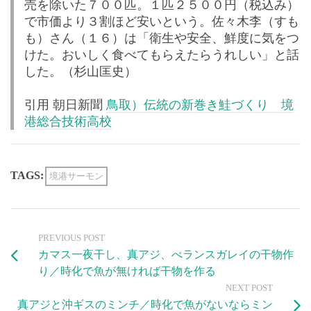
売を除いた７００匹。１匹２５００円（税込み）
で市価より３割ほど安いという。佐々木李（すも
も）さん（１６）は「衛生や安全、鮮度に気をつ
けた。おいしく食べてもらえたらうれしい」と話
した。（杉山匡史）
引用 朝日新聞
鳥取）伝統の新巻き鮭づくり 境
港総合技術高校
TAGS:
境港サーモン
PREVIOUS POST
カマス一夜干し、真アジ、べランスガレイの干物作
り／時化で魚が無ければ干物を作る
NEXT POST
真アジと沖ギスのミンチ／時化で魚がないならミン