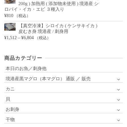
200g ) 加熱用 ( 添加物未使用 ) 境港産 シ
ロバイ・イカ・エビ ３種入り
¥
810
（税込）
【真空冷凍】シロイカ ( ケンサキイカ )
皮むき身 境港産 / 刺身用
価
¥
1,512
–
¥
6,804
（税込）
格
帯:
商品カテゴリー
¥1,512
–
本日のお魚／刺身他
¥6,804
境港産黒マグロ（本マグロ） 通販 ／ 販売
カニ
貝
お刺身
干物