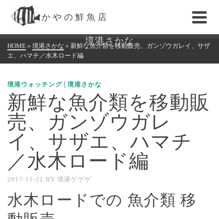
かやの鮮魚店
境港さかな
HOME
»
境港さかな
»
新鮮な魚介類を移動販売、ガンゾウガレイ、サザ
エ、ハマチ／水木ロード編
|
境港ウォッチング
境港さかな
新鮮な魚介類を移動販
売、ガンゾウガレ
イ、サザエ、ハマチ
／水木ロード編
2017-11-22
BY
境港ゲゲゲ
水木ロードでの 魚介類 移