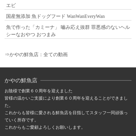
エビ
国産無添加 魚ドッグフード WanWanEveryWan
魚で作った「カミーナ」 嚙み応え抜群 罪悪感のないヘル
シーなおやつ おつまみ
⇒かやの鮮魚店：全ての動画
かやの鮮魚店
お陰様で創業６０周年を迎えました
皆様の温かいご支援により創業６０周年を迎えることができまし
た。
これからも皆様に愛される鮮魚店を目指してスタッフ一同頑張っ
ていく所存です。
これからもご愛顧よろしくお願いします。