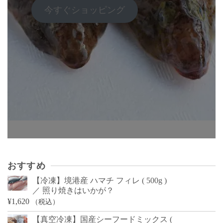
今すぐショッピング
おすすめ
【冷凍】境港産 ハマチ フィレ ( 500g )
／ 照り焼きはいかが？
¥
1,620
（税込）
【真空冷凍】国産シーフードミックス (