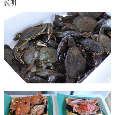
説明
/
食
べ
る
だ
け！
個