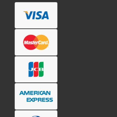
ら
選
択
で
き
ま
す