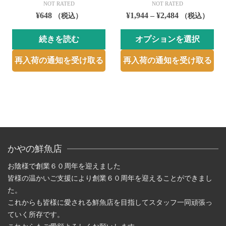
NOT RATED
NOT RATED
価
¥
648
¥
1,944
–
¥
2,484
（税込）
（税込）
格
続きを読む
オプションを選択
帯:
¥1,944
こ
再入荷の通知を受け取る
再入荷の通知を受け取る
–
の
¥2,484
商
品
に
は
複
数
かやの鮮魚店
の
バ
お陰様で創業６０周年を迎えました
リ
皆様の温かいご支援により創業６０周年を迎えることができまし
エ
た。
ー
これからも皆様に愛される鮮魚店を目指してスタッフ一同頑張っ
シ
ていく所存です。
ョ