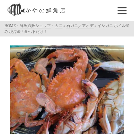
かやの鮮魚店
HOME
»
鮮魚通販ショップ
»
カニ
»
石ガニ／アオデ
»
イシガニ ボイル済
み 境港産 / 食べるだけ！