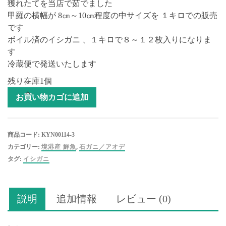
獲れたてを当店で茹でました
甲羅の横幅が 8㎝～10㎝程度の中サイズを １キロでの販売
です
ボイル済のイシガニ 、１キロで８～１２枚入りになりま
す
冷蔵便で発送いたします
残り在庫1個
イ
お買い物カゴに追加
シ
ガ
ニ
商品コード:
KYN00114-3
ボ
カテゴリー:
境港産 鮮魚
,
石ガニ／アオデ
イ
タグ:
イシガニ
ル
済
み
説明
追加情報
レビュー (0)
境
港
産