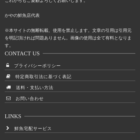
これからもご愛顧よろしくお願いします。
ン
が
かやの鮮魚店代表
あ
り
※本サイトの無断転載、使用を禁止します。文章の引用は引用元
ま
を明記頂ければ問題ありません。画像の使用は全て有料となりま
す。
す。
オ
CONTACT US
プ
プライバシーポリシー
シ
ョ
特定商取引法に基づく表記
ン
送料・支払い方法
は
商
お問い合わせ
品
ペ
LINKS
ー
ジ
鮮魚宅配サービス
か