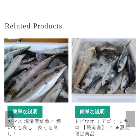
Related Products
簡単な説明
簡単な説明
カマス 境港産鮮魚／ 焼
トビウオ（ アゴ ）１キ
いても良し、炙りも良
ロ 【境港産】 ／ ★夏期
し！
限定商品