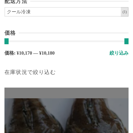
配送方法
ー
シ
クール冷凍
(1)
ョ
ン
価格
が
あ
り
最
最
価格:
¥10,170
—
¥10,180
絞り込み
ま
低
高
す。
価
価
オ
在庫状況で絞り込む
格
格
プ
シ
ョ
ン
は
商
品
ペ
ー