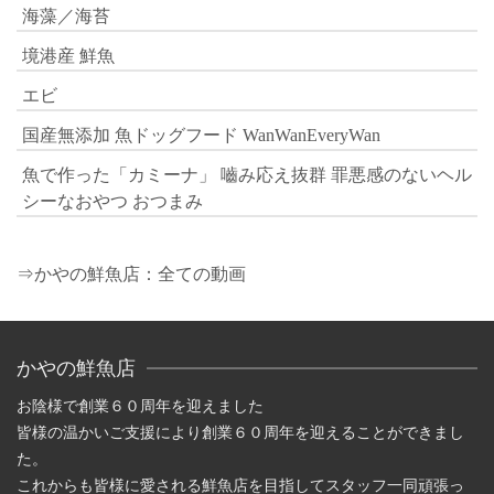
海藻／海苔
境港産 鮮魚
エビ
国産無添加 魚ドッグフード WanWanEveryWan
魚で作った「カミーナ」 嚙み応え抜群 罪悪感のないヘル
シーなおやつ おつまみ
⇒かやの鮮魚店：全ての動画
かやの鮮魚店
お陰様で創業６０周年を迎えました
皆様の温かいご支援により創業６０周年を迎えることができまし
た。
これからも皆様に愛される鮮魚店を目指してスタッフ一同頑張っ