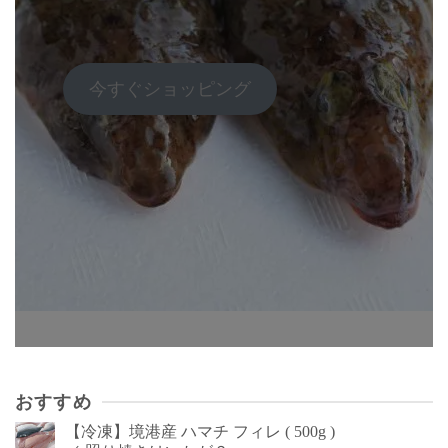
ジ
か
ら
今すぐショッピング
選
択
で
き
ま
す
おすすめ
【冷凍】境港産 ハマチ フィレ ( 500g )