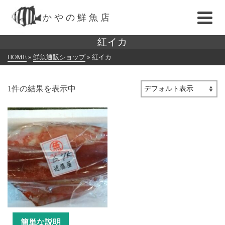
かやの鮮魚店
紅イカ
HOME
»
鮮魚通販ショップ
»
紅イカ
1件の結果を表示中
簡単な説明