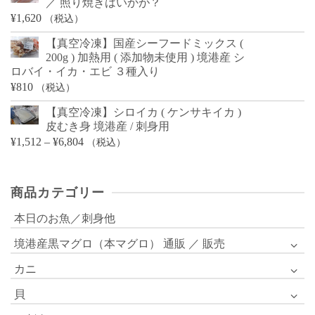
／ 照り焼きはいかが？
¥
1,620
（税込）
【真空冷凍】国産シーフードミックス (
200g ) 加熱用 ( 添加物未使用 ) 境港産 シ
ロバイ・イカ・エビ ３種入り
¥
810
（税込）
【真空冷凍】シロイカ ( ケンサキイカ )
皮むき身 境港産 / 刺身用
価
¥
1,512
–
¥
6,804
（税込）
格
帯:
商品カテゴリー
¥1,512
–
本日のお魚／刺身他
¥6,804
境港産黒マグロ（本マグロ） 通販 ／ 販売
カニ
貝