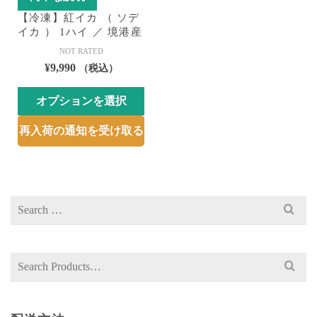
【冷凍】紅イカ （ ソデ
イカ ） 1ハイ ／ 境港産
NOT RATED
¥
9,990
（税込）
オプションを選択
こ
再入荷の通知を受け取る
の
商
品
に
Search
は
for:
複
数
の
Search
バ
for:
リ
エ