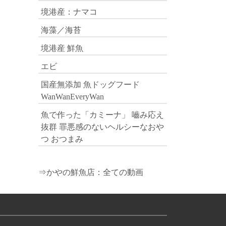
境港産：ナマコ
海藻／海苔
境港産 鮮魚
エビ
国産無添加 魚ドッグフード
WanWanEveryWan
魚で作った「カミーナ」 嚙み応え
抜群 罪悪感のないヘルシーなおや
つ おつまみ
⇒かやの鮮魚店：全ての動画