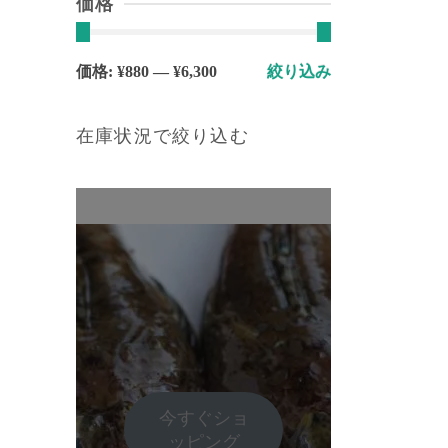
価格
最
最
価格:
¥880
—
¥6,300
絞り込み
低
高
価
価
在庫状況で絞り込む
格
格
今すぐショ
ッピング