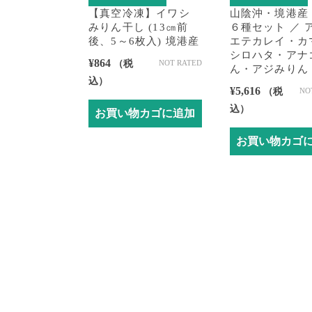
【真空冷凍】イワシ
山陰沖・境港産
みりん干し (13㎝前
６種セット ／ 
後、5～6枚入) 境港産
エテカレイ・カ
シロハタ・アナ
¥
864
（税
NOT RATED
ん・アジみりん
込）
¥
5,616
（税
NO
込）
お買い物カゴに追加
お買い物カゴ