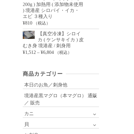
200g ) 加熱用 ( 添加物未使用
) 境港産 シロバイ・イカ・
エビ ３種入り
¥
810
（税込）
【真空冷凍】シロイ
カ ( ケンサキイカ ) 皮
むき身 境港産 / 刺身用
価
¥
1,512
–
¥
6,804
（税込）
格
帯:
商品カテゴリー
¥1,512
–
本日のお魚／刺身他
¥6,804
境港産黒マグロ（本マグロ） 通販
／ 販売
カニ
貝