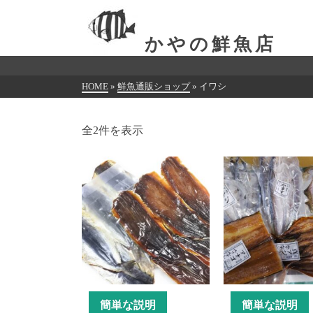
かやの鮮魚店
HOME
»
鮮魚通販ショップ
»
イワシ
全2件を表示
簡単な説明
簡単な説明