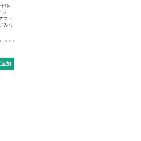
 干物
アジ・
マス・
ゴみり
T RATED
に追加