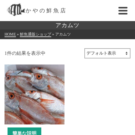
かやの鮮魚店
アカムツ
HOME
»
鮮魚通販ショップ
»
アカムツ
1件の結果を表示中
簡単な説明