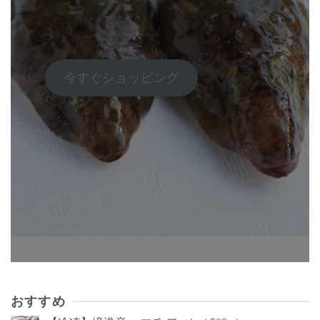
ー
ジ
か
ら
今すぐショッピング
選
択
で
き
ま
す
おすすめ