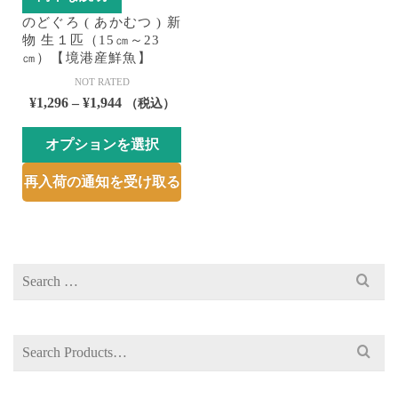
のどぐろ ( あかむつ ) 新
物 生１匹（15㎝～23
㎝）【境港産鮮魚】
NOT RATED
価
¥
1,296
–
¥
1,944
（税込）
格
オプションを選択
帯:
¥1,296
こ
再入荷の通知を受け取る
–
の
¥1,944
商
品
に
Search
は
for:
複
数
の
Search
バ
for:
リ