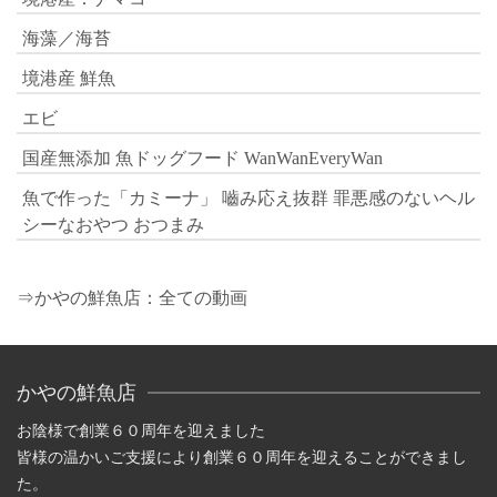
海藻／海苔
境港産 鮮魚
エビ
国産無添加 魚ドッグフード WanWanEveryWan
魚で作った「カミーナ」 嚙み応え抜群 罪悪感のないヘル
シーなおやつ おつまみ
⇒かやの鮮魚店：全ての動画
かやの鮮魚店
お陰様で創業６０周年を迎えました
皆様の温かいご支援により創業６０周年を迎えることができまし
た。