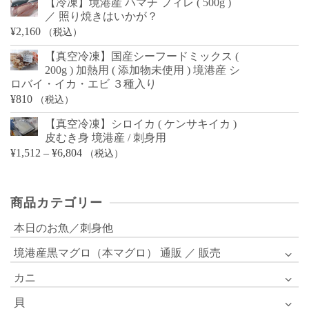
【冷凍】境港産 ハマチ フィレ ( 500g )
／ 照り焼きはいかが？
¥
2,160
（税込）
【真空冷凍】国産シーフードミックス (
200g ) 加熱用 ( 添加物未使用 ) 境港産 シ
ロバイ・イカ・エビ ３種入り
¥
810
（税込）
【真空冷凍】シロイカ ( ケンサキイカ )
皮むき身 境港産 / 刺身用
価
¥
1,512
–
¥
6,804
（税込）
格
帯:
商品カテゴリー
¥1,512
–
本日のお魚／刺身他
¥6,804
境港産黒マグロ（本マグロ） 通販 ／ 販売
カニ
貝