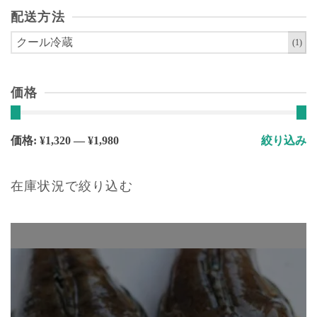
エ
配送方法
ー
シ
クール冷蔵
(1)
ョ
ン
価格
が
あ
り
最
最
価格:
¥1,320
—
¥1,980
絞り込み
ま
低
高
す。
価
価
オ
在庫状況で絞り込む
格
格
プ
シ
ョ
ン
は
商
品
ペ