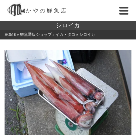
かやの鮮魚店
シロイカ
HOME
»
鮮魚通販ショップ
»
イカ・タコ
»
シロイカ