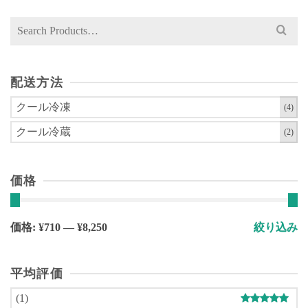
は
ペ
複
Search
ー
数
for:
ジ
の
か
バ
ら
配送方法
リ
選
エ
クール冷凍
(4)
択
ー
で
クール冷蔵
(2)
シ
き
ョ
ま
ン
す
価格
が
あ
り
最
最
価格:
¥710
—
¥8,250
絞り込み
ま
低
高
す。
価
価
オ
平均評価
格
格
プ
(1)
シ