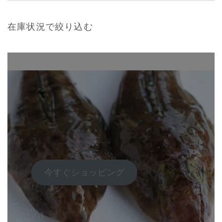
5段階中
5
ョ
の評価
ン
在庫状況で絞り込む
は
商
品
ペ
ー
ジ
か
ら
選
択
で
き
今すぐショッピング
ま
す