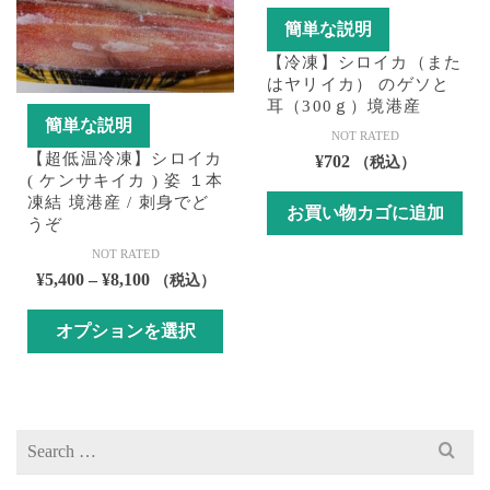
ペ
ペ
リ
簡単な説明
ー
ー
エ
ジ
ジ
ー
【冷凍】シロイカ（また
はヤリイカ） のゲソと
か
か
シ
耳（300ｇ）境港産
ら
ら
ョ
簡単な説明
NOT RATED
選
選
ン
【超低温冷凍】シロイカ
¥
702
（税込）
択
択
が
( ケンサキイカ ) 姿 １本
で
で
あ
凍結 境港産 / 刺身でど
お買い物カゴに追加
き
き
り
うぞ
ま
ま
ま
NOT RATED
す
す
す。
価
¥
5,400
–
¥
8,100
（税込）
オ
格
プ
オプションを選択
帯:
シ
¥5,400
こ
ョ
–
の
ン
¥8,100
商
は
Search
品
商
for:
に
品