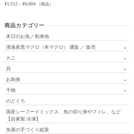
価
¥
1,512
–
¥
6,804
（税込）
格
帯:
商品カテゴリー
¥1,512
–
本日のお魚／刺身他
¥6,804
境港産黒マグロ（本マグロ） 通販 ／ 販売
カニ
貝
お刺身
干物
のどぐろ
国産シーフードミックス、魚の切り身やフィレ、など
【自家製 冷凍】
魚屋の手づくり総菜