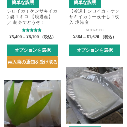
簡単な説明
簡単な説明
シロイカ ( ケンサキイカ
【冷凍】シロイカ ( ケン
) 姿１キロ 【境港産】
サキイカ ) 一夜干し 1枚
／ 刺身でどうぞ！
入 境港産
NOT RATED
5段階中
価
価
¥
5,400
–
¥
8,100
¥
864
–
¥
1,620
（税込）
（税込）
4.50
の評
格
格
価
オプションを選択
帯:
オプションを選択
帯:
¥5,400
¥864
こ
こ
再入荷の通知を受け取る
–
–
の
の
¥8,100
¥1,620
商
商
品
品
に
に
は
は
複
複
数
数
の
の
バ
バ
リ
リ