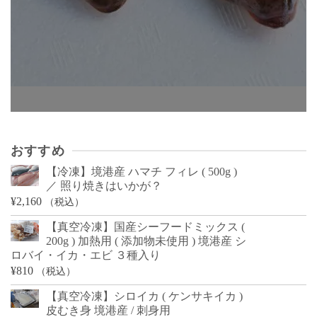
おすすめ
【冷凍】境港産 ハマチ フィレ ( 500g )
／ 照り焼きはいかが？
¥
2,160
（税込）
【真空冷凍】国産シーフードミックス (
200g ) 加熱用 ( 添加物未使用 ) 境港産 シ
ロバイ・イカ・エビ ３種入り
¥
810
（税込）
【真空冷凍】シロイカ ( ケンサキイカ )
皮むき身 境港産 / 刺身用