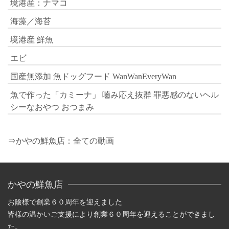
境港産：ナマコ
海藻／海苔
境港産 鮮魚
エビ
国産無添加 魚ドッグフード WanWanEveryWan
魚で作った「カミーナ」 嚙み応え抜群 罪悪感のないヘル
シーなおやつ おつまみ
⇒かやの鮮魚店：全ての動画
かやの鮮魚店
お陰様で創業６０周年を迎えました
皆様の温かいご支援により創業６０周年を迎えることができまし
た。