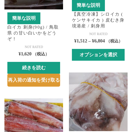
簡単な説明
エ
エ
ー
ー
【真空冷凍】シロイカ (
簡単な説明
ケンサキイカ ) 皮むき身
シ
シ
境港産 / 刺身用
白イカ 刺身(90g) / 鳥取
ョ
ョ
県 の甘い白いかをどう
NOT RATED
ン
ン
ぞ！
価
¥
1,512
–
¥
6,804
（税込）
が
が
NOT RATED
格
あ
あ
¥
1,620
（税込）
オプションを選択
帯:
り
り
¥1,512
ま
ま
こ
続きを読む
–
す。
す。
の
¥6,804
オ
オ
商
再入荷の通知を受け取る
プ
プ
品
シ
シ
に
ョ
ョ
は
ン
ン
複
は
は
数
商
商
の
品
品
バ