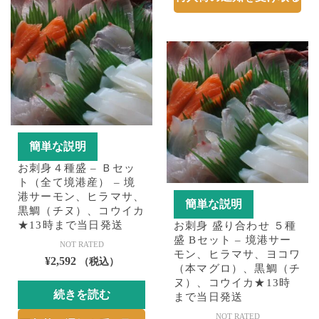
簡単な説明
お刺身４種盛 – Ｂセッ
ト（全て境港産） – 境
港サーモン、ヒラマサ、
簡単な説明
黒鯛（チヌ）、コウイカ
★13時まで当日発送
お刺身 盛り合わせ ５種
盛 Bセット – 境港サー
NOT RATED
モン、ヒラマサ、ヨコワ
¥
2,592
（税込）
（本マグロ）、黒鯛（チ
ヌ）、コウイカ★13時
続きを読む
まで当日発送
NOT RATED