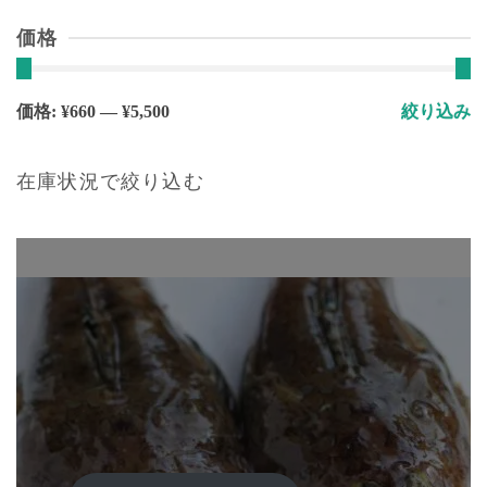
価格
最
最
価格:
¥660
—
¥5,500
絞り込み
低
高
価
価
在庫状況で絞り込む
格
格