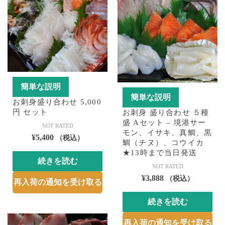
簡単な説明
簡単な説明
お刺身盛り合わせ 5,000
円 セット
お刺身 盛り合わせ ５種
盛 Aセット – 境港サー
NOT RATED
モン、イサキ、真鯛、黒
¥
5,400
（税込）
鯛（チヌ）、コウイカ
★13時まで当日発送
続きを読む
NOT RATED
¥
3,888
（税込）
再入荷の通知を受け取る
続きを読む
再入荷の通知を受け取る