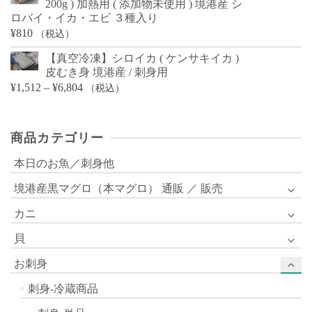
200g ) 加熱用 ( 添加物未使用 ) 境港産 シ
ロバイ・イカ・エビ ３種入り
¥
810
（税込）
【真空冷凍】シロイカ ( ケンサキイカ )
皮むき身 境港産 / 刺身用
価
¥
1,512
–
¥
6,804
（税込）
格
帯:
商品カテゴリー
¥1,512
–
本日のお魚／刺身他
¥6,804
境港産黒マグロ（本マグロ） 通販 ／ 販売
カニ
貝
お刺身
刺身-冷蔵商品