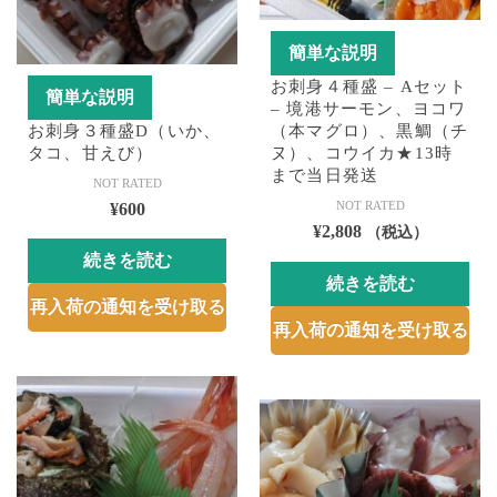
簡単な説明
お刺身４種盛 – Aセット
簡単な説明
– 境港サーモン、ヨコワ
お刺身３種盛D（いか、
（本マグロ）、黒鯛（チ
タコ、甘えび）
ヌ）、コウイカ★13時
まで当日発送
NOT RATED
NOT RATED
¥
600
¥
2,808
（税込）
続きを読む
続きを読む
再入荷の通知を受け取る
再入荷の通知を受け取る