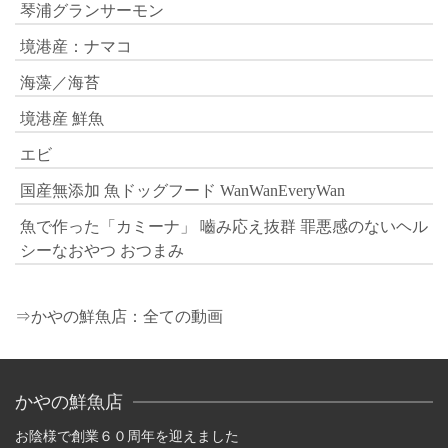
琴浦グランサーモン
境港産：ナマコ
海藻／海苔
境港産 鮮魚
エビ
国産無添加 魚ドッグフード WanWanEveryWan
魚で作った「カミーナ」 嚙み応え抜群 罪悪感のないヘル
シーなおやつ おつまみ
⇒かやの鮮魚店：全ての動画
かやの鮮魚店
お陰様で創業６０周年を迎えました