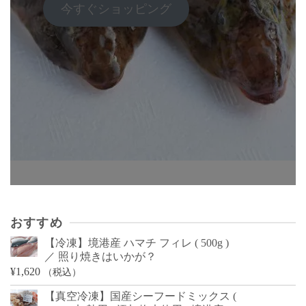
今すぐショッピング
おすすめ
【冷凍】境港産 ハマチ フィレ ( 500g )
／ 照り焼きはいかが？
¥
1,620
（税込）
【真空冷凍】国産シーフードミックス (