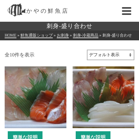
かやの鮮魚店
刺身-盛り合わせ
HOME
»
鮮魚通販ショップ
»
お刺身
»
刺身-冷蔵商品
»
刺身-盛り合わせ
全10件を表示
簡単な説明
簡単な説明