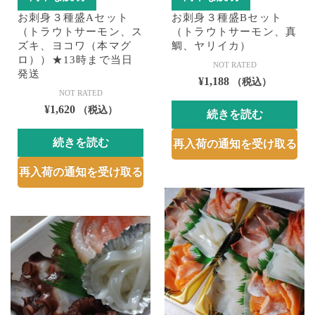
お刺身３種盛Aセット
お刺身３種盛Bセット
（トラウトサーモン、ス
（トラウトサーモン、真
ズキ、ヨコワ（本マグ
鯛、ヤリイカ）
ロ））★13時まで当日
NOT RATED
発送
¥
1,188
（税込）
NOT RATED
¥
1,620
（税込）
続きを読む
続きを読む
再入荷の通知を受け取る
再入荷の通知を受け取る