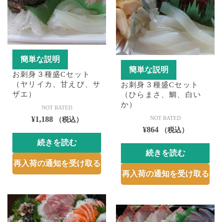
簡単な説明
簡単な説明
お刺身３種盛Cセット
（ヤリイカ、甘えび、サ
お刺身３種盛Cセット
ザエ）
（ひらまさ、鯛、白い
か）
NOT RATED
¥
1,188
NOT RATED
（税込）
¥
864
（税込）
続きを読む
続きを読む
再入荷の通知を受け取る
再入荷の通知を受け取る