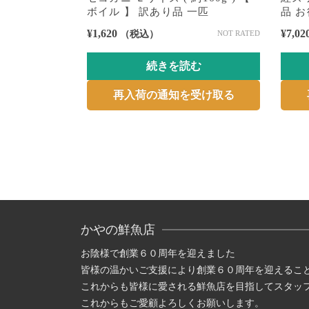
品 一匹
ボイル 】 訳あり品 一匹
品 
¥
1,620
¥
7,02
（税込）
NOT RATED
5段階中
5.00
の評価
む
続きを読む
受け取る
再入荷の通知を受け取る
かやの鮮魚店
お陰様で創業６０周年を迎えました
皆様の温かいご支援により創業６０周年を迎えるこ
これからも皆様に愛される鮮魚店を目指してスタッ
これからもご愛顧よろしくお願いします。