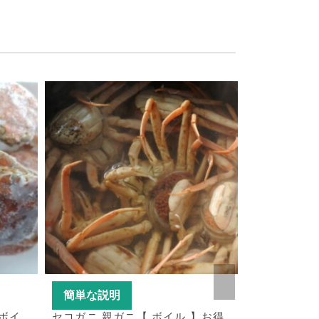
簡単な説明
簡単な説
ボイ
セコガニ 親ガニ【 ボイル 】お得
セコガニ Lサイ