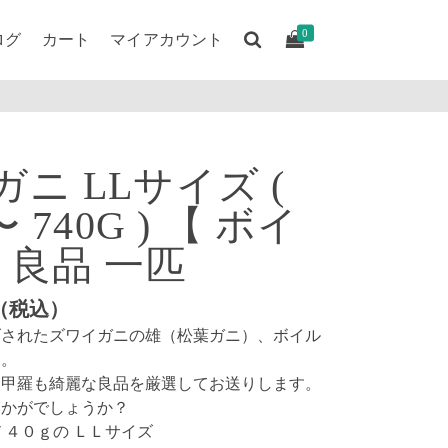
0
ログ
カート
マイアカウント
ガニ LLサイズ (
〜 740G ) 【 ボイ
 良品 一匹
（税込）
げされたズワイガニの雄（松葉ガニ）、ボイル
す。
て甲羅も綺麗な良品を厳選してお送りします。
いかがでしょうか？
７４０ｇの ＬＬサイズ