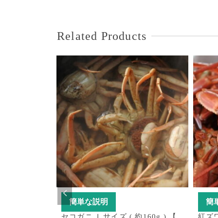
Related Products
簡単な説明
簡
 〜 440g )
セコガニ Ｌサイズ ( 約160g ) 【
紅ズ