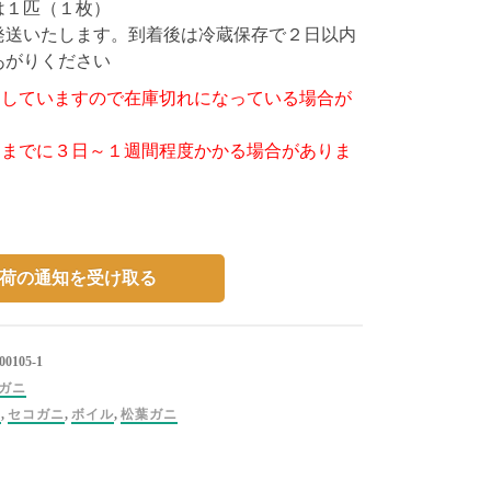
は１匹（１枚）
発送いたします。到着後は冷蔵保存で２日以内
あがりください
売していますので在庫切れになっている場合が
送までに３日～１週間程度かかる場合がありま
荷の通知を受け取る
0105-1
ガニ
ニ
,
セコガニ
,
ボイル
,
松葉ガニ