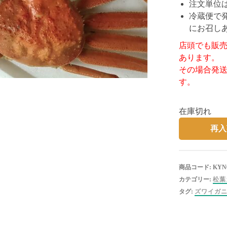
注文単位
冷蔵便で
にお召し
店頭でも販
あります。
その場合発
す。
在庫切れ
再入
商品コード:
KYN0
カテゴリー:
松葉
タグ:
ズワイガ