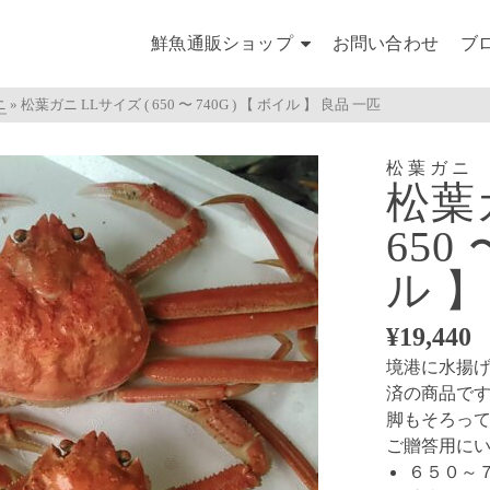
鮮魚通販ショップ
お問い合わせ
ブ
ニ
»
松葉ガニ LLサイズ ( 650 〜 740G ) 【 ボイル 】 良品 一匹
松葉ガニ
松葉
650 
ル 】
¥
19,440
境港に水揚
済の商品で
脚もそろっ
ご贈答用に
６５０～