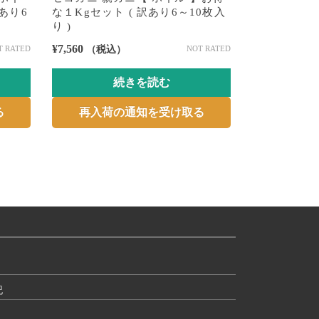
あり6
な１Kgセット ( 訳あり6～10枚入
生 】 訳あり
り )
¥
1,512
（税込
¥
7,560
T RATED
（税込）
NOT RATED
続きを読む
再入荷
る
再入荷の通知を受け取る
記