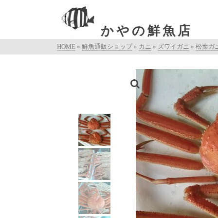
かやの鮮魚店
HOME
»
鮮魚通販ショップ
»
カニ
»
ズワイガニ
»
松葉ガ