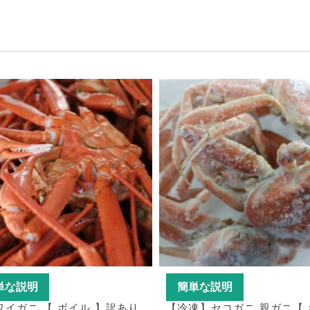
単な説明
簡単な説明
ワイガニ 【 ボイル 】訳あり
【冷凍】セコガニ 親ガニ【 