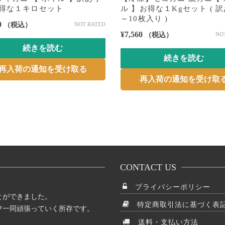
お得な１キロセット
ル 】お得な１Kgセット ( 訳
～10枚入り )
0
（税込）
NOT RATED
¥
7,560
（税込）
NO
続きを読む
続きを読む
再入荷の通知を受け取る
再入荷の通知を受け取
CONTACT US
プライバシーポリシー
とができました。
特定商取引法に基づく表
フ一同頑張っていく所存です。
送料・支払い方法