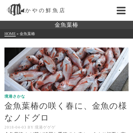
かやの鮮魚店
金魚葉椿
HOME
»
金魚葉椿
境港さかな
金魚葉椿の咲く春に、金魚の様
なノドグロ
2018-04-03
BY
境港ゲゲゲ