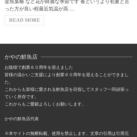
金魚葉椿 など花が綺麗な季節です 春というより初夏と言
った方が良い程最近気温が高 …
READ MORE
かやの鮮魚店
お陰様で創業６０周年を迎えました
皆様の温かいご支援により創業６０周年を迎えることができまし
た。
これからも皆様に愛される鮮魚店を目指してスタッフ一同頑張っ
ていく所存です。
これからもご愛顧よろしくお願いします。
かやの鮮魚店代表
※本サイトの無断転載、使用を禁止します。文章の引用は引用元