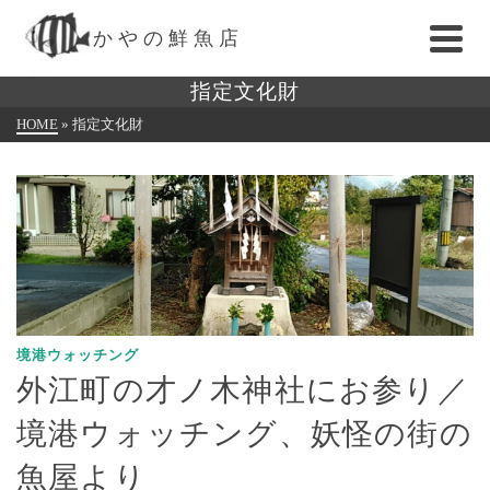
かやの鮮魚店
指定文化財
HOME
»
指定文化財
境港ウォッチング
外江町の才ノ木神社にお参り／
境港ウォッチング、妖怪の街の
魚屋より