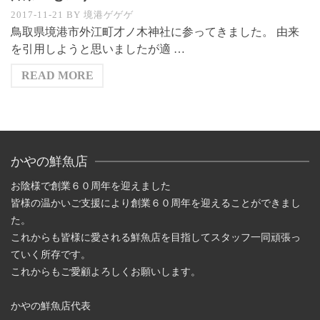
2017-11-21
BY
境港ゲゲゲ
鳥取県境港市外江町才ノ木神社に参ってきました。 由来
を引用しようと思いましたが適 …
READ MORE
かやの鮮魚店
お陰様で創業６０周年を迎えました
皆様の温かいご支援により創業６０周年を迎えることができまし
た。
これからも皆様に愛される鮮魚店を目指してスタッフ一同頑張っ
ていく所存です。
これからもご愛顧よろしくお願いします。
かやの鮮魚店代表