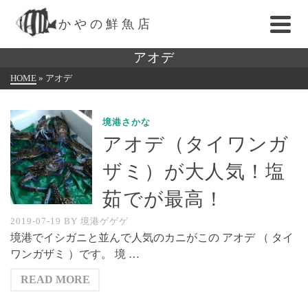
かやの鮮魚店
アオデ
HOME
»
アオデ
境港さかな
アオデ（タイワンガ
ザミ）が大人気！塩
茹でが最高！
2019-07-19
BY
境港ゲゲゲ
境港でイシガニと並んで人気のカニがこの アオデ （ タイ
ワンガザミ ）です。 境 …
READ MORE