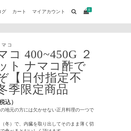
0
ログ
カート
マイアカウント
ナマコ
コ 400~450G ２
ット ナマコ酢で
ぞ【日付指定不
冬季限定商品
税込）
港の地元の方には欠かせない正月料理の一つで
。
期（冬）で、内臓を取り出してそのまま薄く切
酢で食べるとおいしく頂けます。