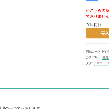
※こちらの
ておりませ
在庫切れ
再入
商品コード:
KYN
カテゴリー:
境港
タグ:
ナマコ
,
ナ
料理の一つでもあります。