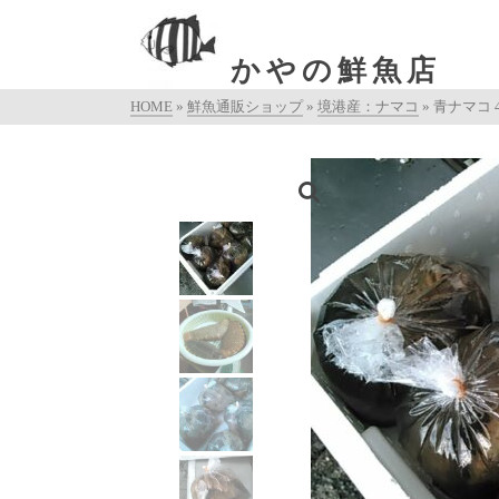
かやの鮮魚店
HOME
»
鮮魚通販ショップ
»
境港産：ナマコ
»
青ナマコ 