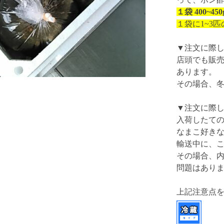
１袋 400~
１袋に1~3
▼注文に際
店頭でも販
あります。
その場合、
▼注文に際
入荷したて
なまこ好き
輸送中に、
その場合、
問題はあり
上記注意点