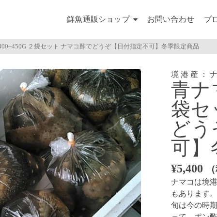
鮮魚通販ショップ
お問い合わせ
ブ
400~450G ２袋セット ナマコ酢でどうぞ【日付指定不可】冬季限定商品
境港産：
青ナマ
袋セ
どう
可】
¥
5,400
（
ナマコは境
もあります
旬は今の時
って、ポン