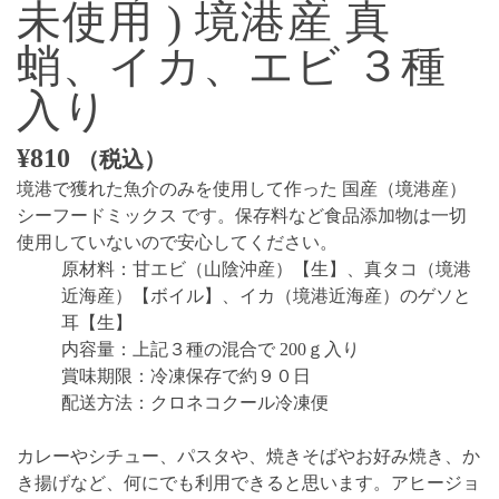
未使用 ) 境港産 真
蛸、イカ、エビ ３種
入り
¥
810
（税込）
境港で獲れた魚介のみを使用して作った
国産（境港産）
シーフードミックス
です。保存料など食品添加物は一切
使用していないので安心してください。
原材料：甘エビ（山陰沖産）【生】、真タコ（境港
近海産）【ボイル】、イカ（境港近海産）のゲソと
耳【生】
内容量：上記３種の混合で 200ｇ入り
賞味期限：冷凍保存で約９０日
配送方法：クロネコクール冷凍便
カレーやシチュー、パスタや、焼きそばやお好み焼き、か
き揚げなど、何にでも利用できると思います。アヒージョ