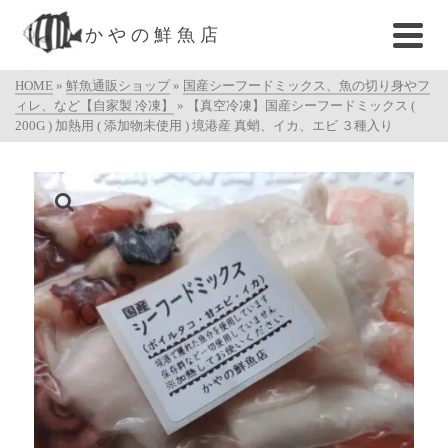
かやの鮮魚店
HOME
»
鮮魚通販ショップ
»
国産シーフードミックス、魚の切り身やフ
ィレ、など【自家製 冷凍】
»
【真空冷凍】国産シーフードミックス (
200G ) 加熱用 ( 添加物未使用 ) 境港産 真蛸、イカ、エビ ３種入り