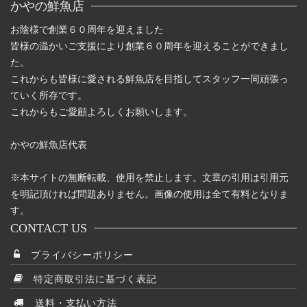
かやの鮮魚店
の
バ
お陰様で創業６０周年を迎えました
リ
皆様の温かいご支援により創業６０周年を迎えることができまし
エ
た。
ー
これからも皆様に愛される鮮魚店を目指してスタッフ一同頑張っ
シ
ていく所存です。
ョ
これからもご愛顧よろしくお願いします。
ン
が
かやの鮮魚店代表
あ
り
※本サイトの無断転載、使用を禁止します。文章の引用は引用元
ま
を明記頂ければ問題ありません。画像の使用は全て有料となりま
す。
す。
オ
CONTACT US
プ
プライバシーポリシー
シ
ョ
特定商取引法に基づく表記
ン
送料・支払い方法
は