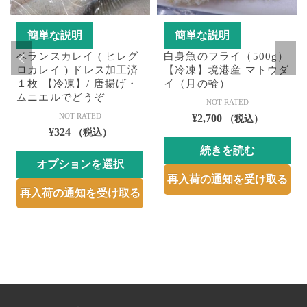
簡単な説明
簡単な説明
ベランスカレイ ( ヒレグ
白身魚のフライ（500g）
ロカレイ ) ドレス加工済
【冷凍】境港産 マトウダ
１枚 【冷凍】/ 唐揚げ・
イ（月の輪）
ムニエルでどうぞ
NOT RATED
NOT RATED
¥
2,700
（税込）
¥
324
（税込）
続きを読む
オプションを選択
再入荷の通知を受け取る
こ
再入荷の通知を受け取る
の
商
品
に
は
複
数