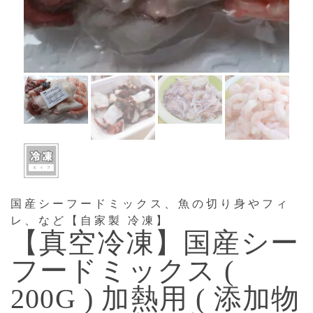
国産シーフードミックス、魚の切り身やフィ
レ、など【自家製 冷凍】
【真空冷凍】国産シー
フードミックス (
200G ) 加熱用 ( 添加物