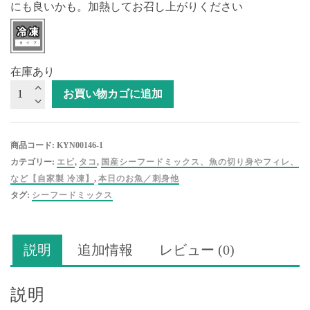
にも良いかも。加熱してお召し上がりください
在庫あり
【真
お買い物カゴに追加
空
冷
凍】
商品コード:
KYN00146-1
国
カテゴリー:
エビ
,
タコ
,
国産シーフードミックス、魚の切り身やフィレ、
産
など【自家製 冷凍】
,
本日のお魚／刺身他
シ
タグ:
シーフードミックス
ー
フ
ー
説明
追加情報
レビュー (0)
ド
ミ
ッ
説明
ク