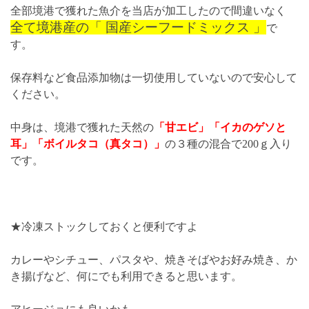
全部境港で獲れた魚介を当店が加工したので間違いなく
蛸、
全て境港産の「 国産シーフードミックス 」
で
イ
す。
カ、
エ
保存料など食品添加物は一切使用していないので安心して
ビ
ください。
３
種
中身は、境港で獲れた天然の
「甘エビ」「イカのゲソと
入
耳」「ボイルタコ（真タコ）」
の３種の混合で200ｇ入り
り
です。
個
★冷凍ストックしておくと便利ですよ
カレーやシチュー、パスタや、焼きそばやお好み焼き、か
き揚げなど、何にでも利用できると思います。