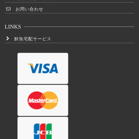
商
お問い合わせ
品
ペ
LINKS
ー
ジ
鮮魚宅配サービス
か
ら
選
択
で
き
ま
す