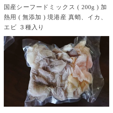
ス
国産シーフードミックス ( 200g ) 加
(
200g
熱用 ( 無添加 ) 境港産 真蛸、イカ、
)
エビ ３種入り
加
熱
用
(
添
加
物
未
使
用
)
境
港
産
真