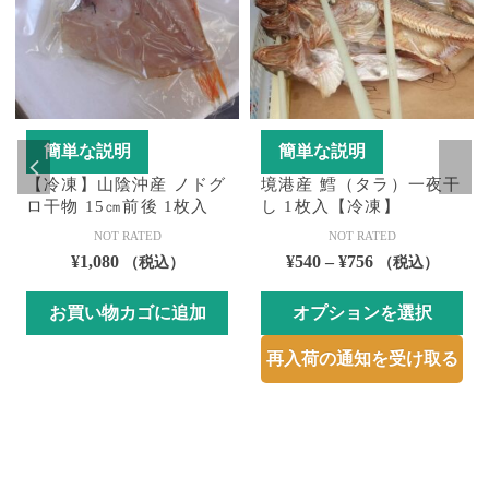
簡単な説明
簡単な説明
【冷凍】山陰沖産 ノドグ
境港産 鱈（タラ）一夜干
ロ干物 15㎝前後 1枚入
し 1枚入【冷凍】
NOT RATED
NOT RATED
価
¥
1,080
¥
540
–
¥
756
（税込）
（税込）
格
お買い物カゴに追加
オプションを選択
帯:
¥540
こ
再入荷の通知を受け取る
–
の
¥756
商
品
に
は