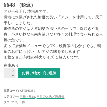
¥
648
（税込）
アジ一夜干し 境港産です。
境港に水揚げされた鮮度の良い「アジ」を使用して、天日
干しにしました。
青物魚のアジは大変馴染み深い魚の一つで、塩焼きや刺
身、小さい物なら南蛮漬けなど多くの料理で食べられる人
気の魚です。
炙って居酒屋メニューでもOK、晩御飯のおかずでも、朝
食のお供にもおいしいアジの味を楽しめます！
１枚２８cm前後の特大サイズ １枚入りです。
在庫あり
【冷
お買い物カゴに追加
凍】
境
港
商品コード:
KYN00038-3
産
カテゴリー:
干物・単品
,
本日のお魚／刺身他
ア
タグ:
アジ
,
干物
ジ