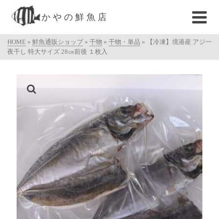
かやの鮮魚店
HOME
»
鮮魚通販ショップ
»
干物
»
干物・単品
»
【冷凍】境港産 アジ一
夜干し 特大サイズ 28㎝前後 １枚入