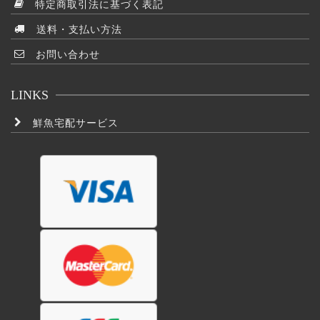
特定商取引法に基づく表記
ン
送料・支払い方法
は
商
お問い合わせ
品
ペ
LINKS
ー
ジ
鮮魚宅配サービス
か
ら
選
択
で
き
ま
す