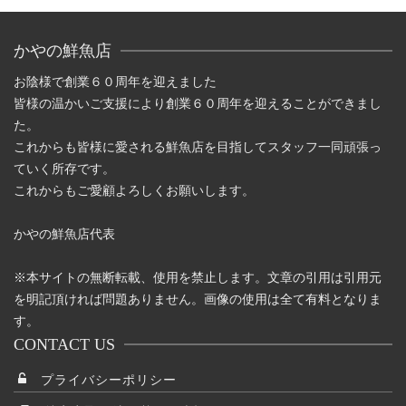
複
数
かやの鮮魚店
の
バ
お陰様で創業６０周年を迎えました
リ
皆様の温かいご支援により創業６０周年を迎えることができまし
エ
た。
ー
これからも皆様に愛される鮮魚店を目指してスタッフ一同頑張っ
シ
ていく所存です。
ョ
これからもご愛顧よろしくお願いします。
ン
が
かやの鮮魚店代表
あ
り
※本サイトの無断転載、使用を禁止します。文章の引用は引用元
ま
を明記頂ければ問題ありません。画像の使用は全て有料となりま
す。
す。
オ
CONTACT US
プ
プライバシーポリシー
シ
ョ