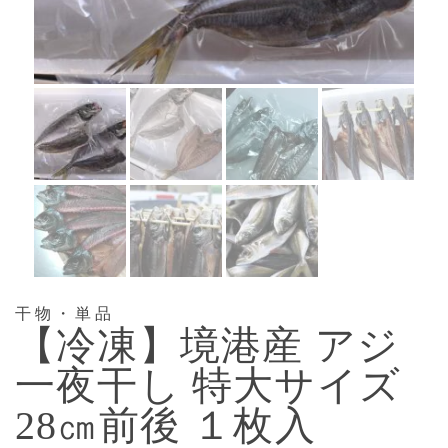
干物・単品
【冷凍】境港産 アジ
一夜干し 特大サイズ
28㎝前後 １枚入