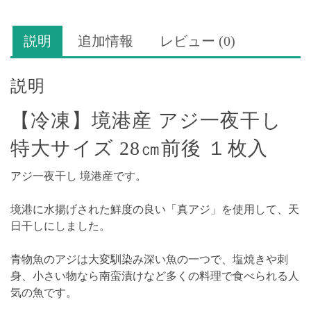
一
夜
説明
追加情報
レビュー (0)
干
し
特
説明
大
サ
【冷凍】境港産 アジ一夜干し
イ
特大サイズ 28㎝前後 １枚入
ズ
28
アジ一夜干し 境港産です。
㎝
前
境港に水揚げされた鮮度の良い「真アジ」を使用して、天
後
日干しにしました。
１
枚
青物魚のアジは大変馴染み深い魚の一つで、塩焼きや刺
入
身、小さい物なら南蛮漬けなど多くの料理で食べられる人
個
気の魚です。