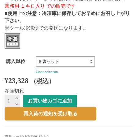
業務用 １キロ入り での販売です
■
使用上の注意：冷凍庫に保存してお早めにお召し上がり
下さい
。
※クール冷凍便での発送になります。
購入単位
Clear selection
¥
23,328
（税込）
在庫切れ
【真
お買い物カゴに追加
空
冷
再入荷の通知を受け取る
凍】
ト
ビ