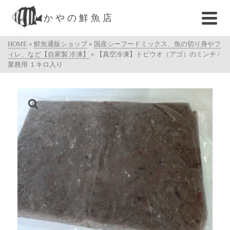
かやの鮮魚店
HOME
»
鮮魚通販ショップ
»
国産シーフードミックス、魚の切り身やフ
ィレ、など【自家製 冷凍】
»
【真空冷凍】トビウオ（アゴ）のミンチ /
業務用 １キロ入り