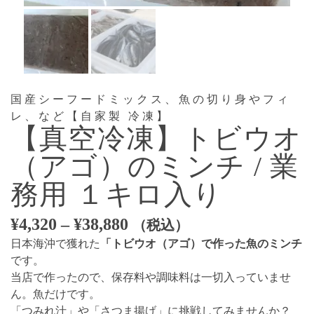
国産シーフードミックス、魚の切り身やフィ
レ、など【自家製 冷凍】
【真空冷凍】トビウオ
（アゴ）のミンチ / 業
務用 １キロ入り
価
¥
4,320
–
¥
38,880
（税込）
格
日本海沖で獲れた
「トビウオ（アゴ）で作った魚のミンチ
帯:
です。
¥4,320
当店で作ったので、保存料や調味料は一切入っていませ
–
ん。魚だけです。
¥38,880
「つみれ汁」や「さつま揚げ」に挑戦してみませんか？