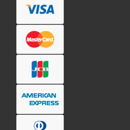
択
で
き
ま
す