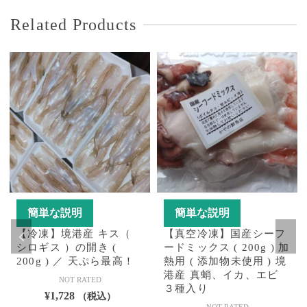
Related Products
簡単な説明
簡単な説明
【冷凍】境港産 キス（
【真空冷凍】国産シーフ
シロギス ）の開き (
ードミックス ( 200g ) 加
200g ) ／ 天ぷら最高！
熱用 ( 添加物未使用 ) 境
港産 真蛸、イカ、エビ
NOT RATED
３種入り
¥
1,728
（税込）