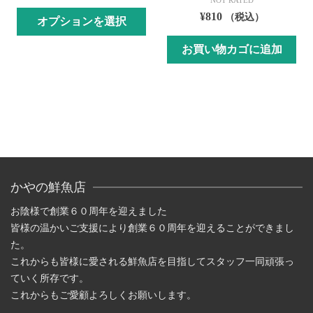
NOT RATED
¥
810
（税込）
オプションを選択
こ
お買い物カゴに追加
の
商
品
に
は
複
数
の
かやの鮮魚店
バ
リ
お陰様で創業６０周年を迎えました
エ
皆様の温かいご支援により創業６０周年を迎えることができまし
ー
た。
シ
これからも皆様に愛される鮮魚店を目指してスタッフ一同頑張っ
ョ
ていく所存です。
ン
これからもご愛顧よろしくお願いします。
が