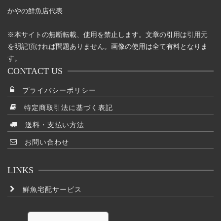
あ
かやの鮮魚店代表
り
ま
※本サイトの無断転載、使用を禁止します。文章の引用は引用元
す。
を明記頂ければ問題ありません。画像の使用は全て有料となりま
オ
す。
プ
CONTACT US
シ
プライバシーポリシー
ョ
ン
特定商取引法に基づく表記
は
送料・支払い方法
商
品
お問い合わせ
ペ
ー
LINKS
ジ
か
鮮魚宅配サービス
ら
選