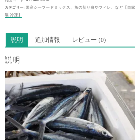
商品コード:
KYN00160-3-2
ウ
カテゴリー:
国産シーフードミックス、魚の切り身やフィレ、など【自家
オ
製 冷凍】
（ア
ゴ）
の
説明
追加情報
レビュー (0)
ミ
ン
チ
説明
/
業
務
用
１
キ
ロ
入
り
個