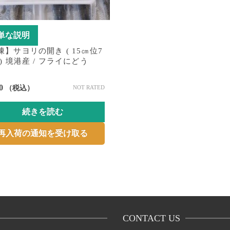
単な説明
凍】サヨリの開き ( 15㎝位7
) 境港産 / フライにどう
0
（税込）
NOT RATED
続きを読む
再入荷の通知を受け取る
CONTACT US