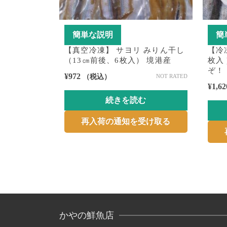
簡単な説明
簡
【真空冷凍】 サヨリ みりん干し
【冷
（13㎝前後、6枚入） 境港産
枚入 
ぞ！
¥
972
（税込）
NOT RATED
¥
1,62
続きを読む
再入荷の通知を受け取る
かやの鮮魚店