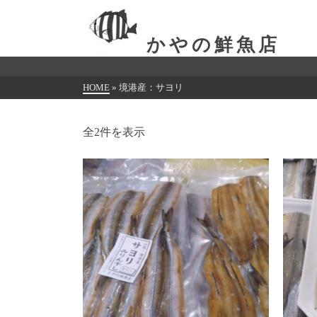
かやの鮮魚店
HOME
»
境港産：サヨリ
全2件を表示