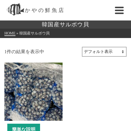
かやの鮮魚店
韓国産サルボウ貝
HOME
»
韓国産サルボウ貝
1件の結果を表示中
簡単な説明