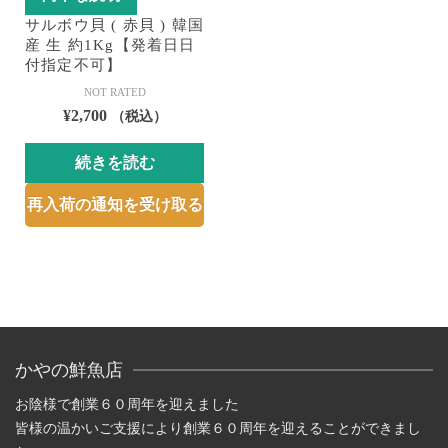
サルボウ貝 ( 赤貝 ) 韓国
産 生 約1Kg【発着日日
付指定不可】
NOT RATED
¥
2,700
（税込）
続きを読む
再入荷の通知を受け取る
かやの鮮魚店
お陰様で創業６０周年を迎えました
皆様の温かいご支援により創業６０周年を迎えることができまし