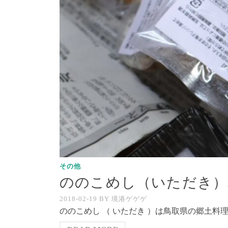
その他
ののこめし（いただき）
2018-02-19
BY
境港ゲゲゲ
ののこめし （ いただき ）は鳥取県の郷土料理