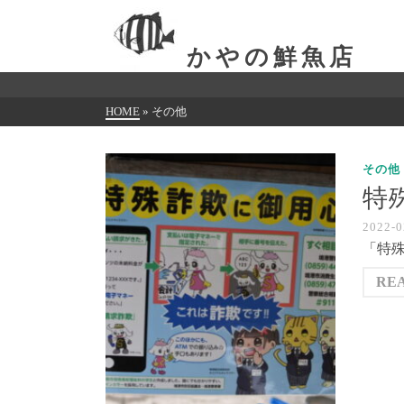
かやの鮮魚店
HOME
»
その他
その他
特
2022-
「特
RE