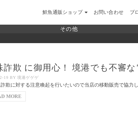
鮮魚通販ショップ
お問い合わせ
ブ
その他
殊詐欺 に御用心！ 境港でも不審
02-19
BY
境港ゲゲゲ
殊詐欺に対する注意喚起を行いたいので当店の移動販売で協力し
AD MORE