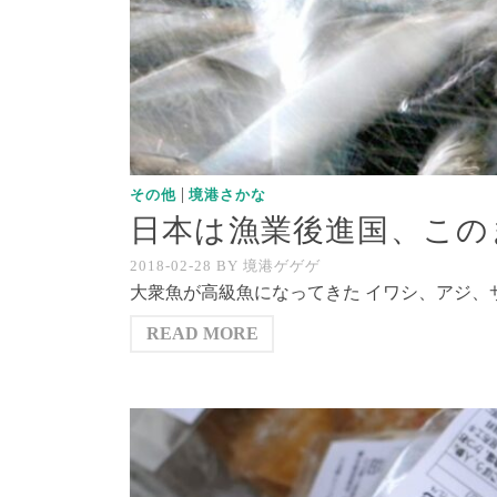
|
その他
境港さかな
日本は漁業後進国、この
2018-02-28
BY
境港ゲゲゲ
大衆魚が高級魚になってきた イワシ、アジ、
READ MORE