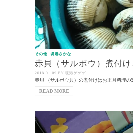
|
その他
境港さかな
赤貝（サルボウ）煮付け
2018-01-09
BY
境港ゲゲゲ
赤貝 （サルボウ貝）の煮付けはお正月料理の定
READ MORE