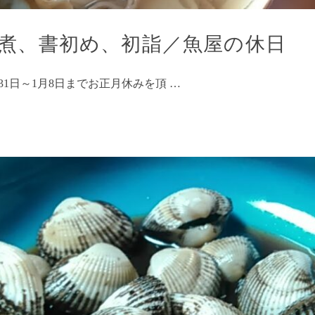
煮、書初め、初詣／魚屋の休日
31日～1月8日までお正月休みを頂 …