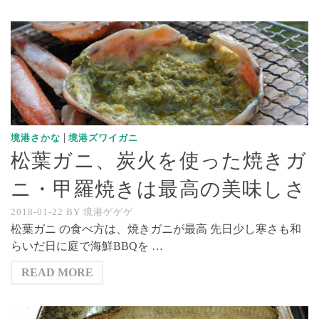
|
境港さかな
境港ズワイガニ
松葉ガニ、炭火を使った焼きガ
ニ・甲羅焼きは最高の美味しさ
2018-01-22
BY
境港ゲゲゲ
松葉ガニ の食べ方は、焼きガニが最高 先日少し寒さも和
らいだ日に庭で海鮮BBQを …
READ MORE