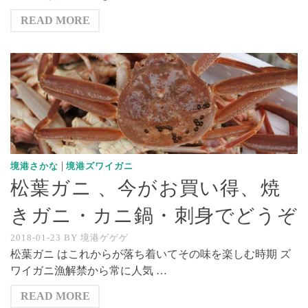
READ MORE
|
境港さかな
境港ズワイガニ
松葉ガニ 、今がお買い得、焼
きガニ・カニ鍋・刺身でどうぞ
2018-01-23
BY
境港ゲゲゲ
松葉ガニ はこれからが落ち着いてその味を楽しむ時期 ズ
ワイガニ漁解禁から常に人気 …
READ MORE