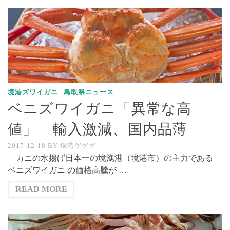
|
境港ズワイガニ
鳥取県ニュース
ベニズワイガニ「異常な高
値」 輸入激減、国内品薄
2017-12-18
BY
境港ゲゲゲ
カニの水揚げ日本一の境漁港（境港市）の主力である
ベニズワイガニ の価格高騰が …
READ MORE