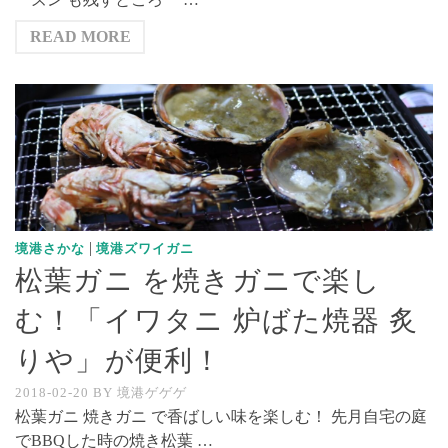
READ MORE
|
境港さかな
境港ズワイガニ
松葉ガニ を焼きガニで楽し
む！「イワタニ 炉ばた焼器 炙
りや」が便利！
2018-02-20
BY
境港ゲゲゲ
松葉ガニ 焼きガニ で香ばしい味を楽しむ！ 先月自宅の庭
でBBQした時の焼き松葉 …