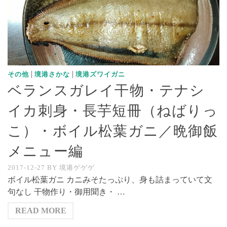
|
|
その他
境港さかな
境港ズワイガニ
ベランスガレイ干物・テナシ
イカ刺身・長芋短冊（ねばりっ
こ）・ボイル松葉ガニ／晩御飯
メニュー編
2017-12-27
BY
境港ゲゲゲ
ボイル松葉ガニ カニみそたっぷり、身も詰まっていて文
句なし 干物作り・御用聞き・ …
READ MORE