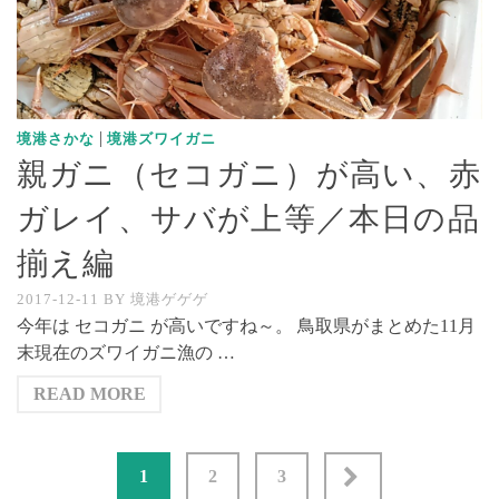
|
境港さかな
境港ズワイガニ
親ガニ（セコガニ）が高い、赤
ガレイ、サバが上等／本日の品
揃え編
2017-12-11
BY
境港ゲゲゲ
今年は セコガニ が高いですね～。 鳥取県がまとめた11月
末現在のズワイガニ漁の …
READ MORE
投
1
2
3