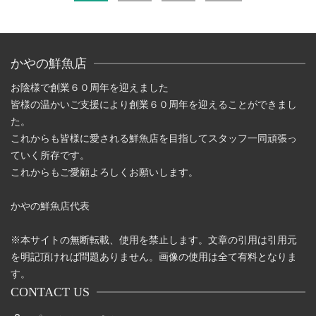
稿
の
ペ
かやの鮮魚店
ー
お陰様で創業６０周年を迎えました
皆様の温かいご支援により創業６０周年を迎えることができまし
ジ
た。
これからも皆様に愛される鮮魚店を目指してスタッフ一同頑張っ
送
ていく所存です。
り
これからもご愛顧よろしくお願いします。
かやの鮮魚店代表
※本サイトの無断転載、使用を禁止します。文章の引用は引用元
を明記頂ければ問題ありません。画像の使用は全て有料となりま
す。
CONTACT US