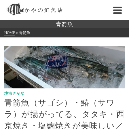
かやの鮮魚店
青箭魚
HOME
»
青箭魚
境港さかな
青箭魚（サゴシ）・鰆（サワ
ラ）が揚がってる、タタキ・西
京焼き・塩麴焼きが美味しい／