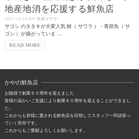
地産地消を応援する鮮魚店
2017-12-19
BY
境港ゲゲゲ
サゴシ のタタキが大変人気 鰆（ サワラ ）・青箭魚（ サ
ゴシ ）が揚がっていま …
READ MORE
かやの鮮魚店
お陰様で創業６０周年を迎えました
皆様の温かいご支援により創業６０周年を迎えることができまし
た。
これからも皆様に愛される鮮魚店を目指してスタッフ一同頑張っ
ていく所存です。
これからもご愛顧よろしくお願いします。