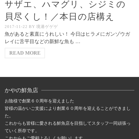
サザエ、ハマグリ、シジミの
貝尽くし！／本日の店構え
2017-11-22
BY
境港ゲゲゲ
魚があると素直にうれしい！ 今日はヒラメにガンゾウガ
レイに舌平目などの新鮮な魚も …
READ MORE
かやの鮮魚店
お陰様で創業６０周年を迎えました
皆様の温かいご支援により創業６０周年を迎えることができまし
た。
これからも皆様に愛される鮮魚店を目指してスタッフ一同頑張っ
ていく所存です。
これからもご愛顧よろしくお願いします。