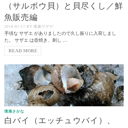
（サルボウ貝）と貝尽くし／鮮
魚販売編
2018-01-17
BY
境港ゲゲゲ
手頃な サザエ がありましたので久し振りに入荷しまし
た。 サザエ は壺焼き、刺し …
READ MORE
境港さかな
白バイ（エッチュウバイ）、