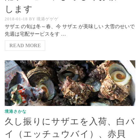
します
2018-01-18
BY
境港ゲゲゲ
サザエ の旬は冬～春、今 サザエ が美味しい 大雪のせいで
先週は宅配サービスをす …
READ MORE
境港さかな
久し振りにサザエを入荷、白バ
イ（エッチュウバイ）、赤貝