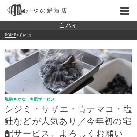
かやの鮮魚店
白バイ
HOME
»
白バイ
|
境港さかな
宅配サービス
シジミ・サザエ・青ナマコ・塩
鮭などが人気あり／今年初の宅
配サービス、よろしくお願い