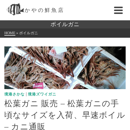
かやの鮮魚店
ボイルガニ
HOME
»
ボイルガニ
|
境港さかな
境港ズワイガニ
松葉ガニ 販売 – 松葉ガニの手
頃なサイズを入荷、早速ボイル
– カニ通販