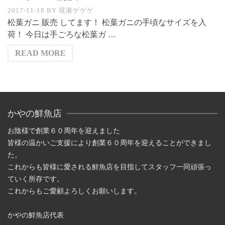
2017-11-18
BY
境港ゲゲゲ
松葉ガニ 販売 してます！ 松葉ガニの手頃なサイズを入
荷！ 今日は手ごろな松葉ガ …
READ MORE
かやの鮮魚店
お陰様で創業６０周年を迎えました
皆様の温かいご支援により創業６０周年を迎えることができまし
た。
これからも皆様に愛される鮮魚店を目指してスタッフ一同頑張っ
ていく所存です。
これからもご愛顧よろしくお願いします。
かやの鮮魚店代表