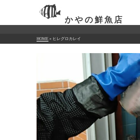
かやの鮮魚店
HOME
»
ヒレグロカレイ