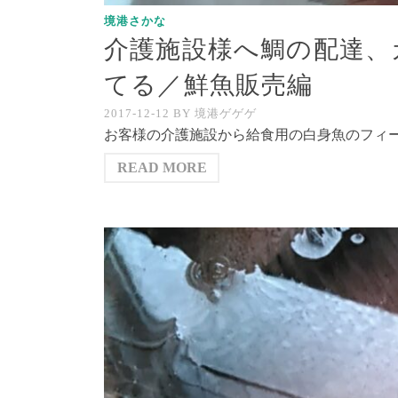
境港さかな
介護施設様へ鯛の配達、
てる／鮮魚販売編
2017-12-12
BY
境港ゲゲゲ
お客様の介護施設から給食用の白身魚のフィー
READ MORE