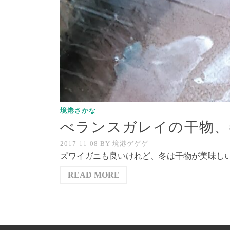
境港さかな
べランスガレイの干物、
2017-11-08
BY
境港ゲゲゲ
ズワイガニも良いけれど、冬は干物が美味しい
READ MORE