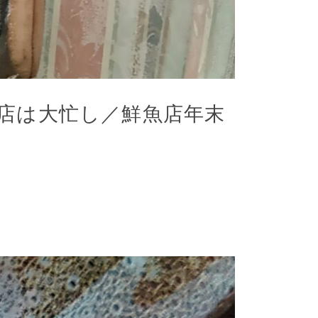
店は大忙し／鮮魚店年末