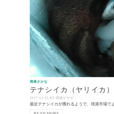
境港さかな
テナシイカ（ヤリイカ）
2017-12-25
BY
境港ゲゲゲ
最近テナシイカが獲れるようで、境港市場でよ
READ MORE