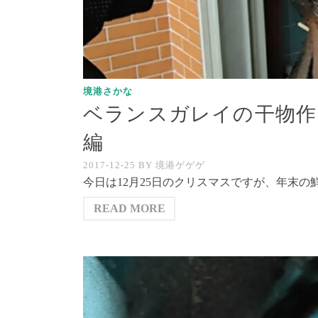
境港さかな
ベランスガレイの干物作
編
2017-12-25
BY
境港ゲゲゲ
今日は12月25日のクリスマスですが、年末の
READ MORE