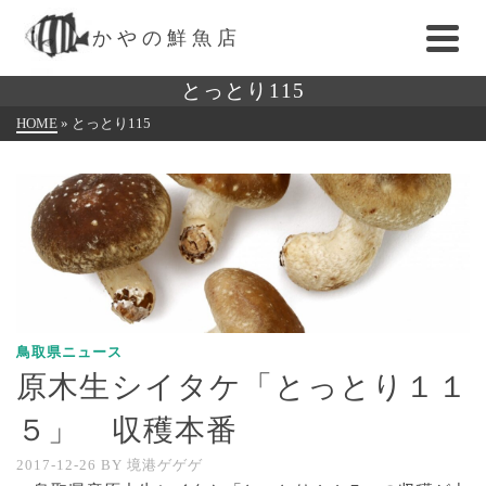
かやの鮮魚店
とっとり115
HOME
»
とっとり115
鳥取県ニュース
原木生シイタケ「とっとり１１
５」 収穫本番
2017-12-26
BY
境港ゲゲゲ