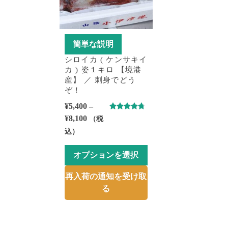
簡単な説明
シロイカ ( ケンサキイ
カ ) 姿１キロ 【境港
産】 ／ 刺身でどう
ぞ！
¥
5,400
–
5段階中
価
¥
8,100
（税
4.50
の評
格
価
込）
帯:
¥5,400
オプションを選択
–
こ
再入荷の通知を受け取
¥8,100
の
る
商
品
に