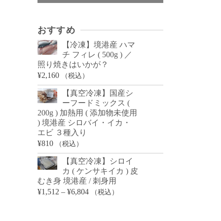
おすすめ
【冷凍】境港産 ハマ
チ フィレ ( 500g ) ／
照り焼きはいかが？
¥
2,160
（税込）
【真空冷凍】国産シ
ーフードミックス (
200g ) 加熱用 ( 添加物未使用
) 境港産 シロバイ・イカ・
エビ ３種入り
¥
810
（税込）
【真空冷凍】シロイ
カ ( ケンサキイカ ) 皮
むき身 境港産 / 刺身用
価
¥
1,512
–
¥
6,804
（税込）
格
帯: