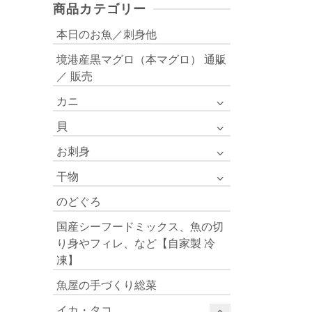
商品カテゴリー
¥1,512
–
本日のお魚／刺身他
¥6,804
境港産黒マグロ（本マグロ） 通販
／ 販売
カニ
貝
お刺身
干物
のどぐろ
国産シーフードミックス、魚の切
り身やフィレ、など【自家製 冷
凍】
魚屋の手づくり総菜
イカ・タコ