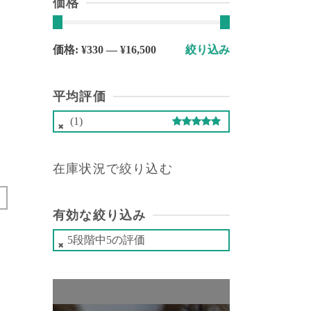
価格
最
最
価格:
¥330
—
¥16,500
絞り込み
低
高
価
価
平均評価
格
格
(1)
5段階中
5
の評価
在庫状況で絞り込む
有効な絞り込み
5段階中5の評価