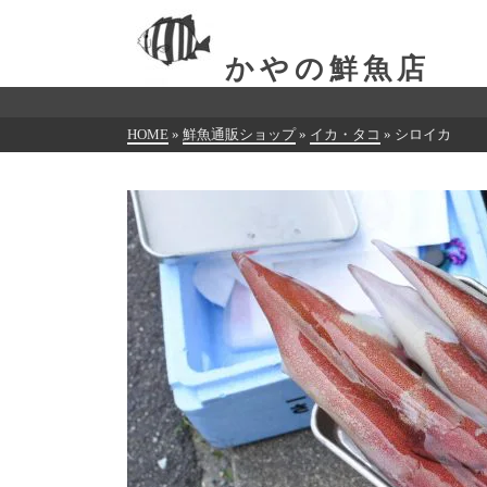
かやの鮮魚店
HOME
»
鮮魚通販ショップ
»
イカ・タコ
»
シロイカ