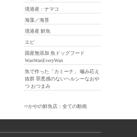
境港産：ナマコ
海藻／海苔
境港産 鮮魚
エビ
国産無添加 魚ドッグフード
WanWanEveryWan
魚で作った「カミーナ」 嚙み応え
抜群 罪悪感のないヘルシーなおや
つ おつまみ
⇒かやの鮮魚店：全ての動画